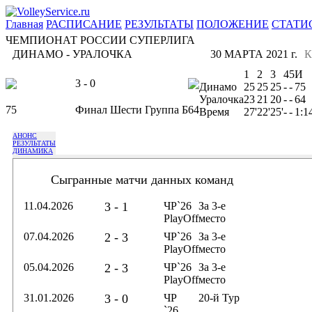
Главная
РАСПИСАНИЕ
РЕЗУЛЬТАТЫ
ПОЛОЖЕНИЕ
СТАТИ
ЧЕМПИОНАТ РОССИИ СУПЕРЛИГА
ДИНАМО - УРАЛОЧКА
30 МАРТА 2021 г.
К
1
2
3
4
5
И
3 - 0
Динамо
25
25
25
-
-
75
Уралочка
23
21
20
-
-
64
75
Финал Шести Группа Б
64
Время
27'
22'
25'
-
-
1:1
АНОНС
РЕЗУЛЬТАТЫ
ДИНАМИКА
Сыгранные матчи данных команд
11.04.2026
3 - 1
ЧР`26
За 3-е
PlayOff
место
07.04.2026
2 - 3
ЧР`26
За 3-е
PlayOff
место
05.04.2026
2 - 3
ЧР`26
За 3-е
PlayOff
место
31.01.2026
3 - 0
ЧР
20-й Тур
`26