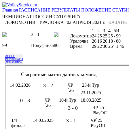
Главная
РАСПИСАНИЕ
РЕЗУЛЬТАТЫ
ПОЛОЖЕНИЕ
СТАТИ
ЧЕМПИОНАТ РОССИИ СУПЕРЛИГА
ЛОКОМОТИВ - УРАЛОЧКА
02 АПРЕЛЯ 2021 г.
КАЗАНЬ
1
2
3
4
5
И
3 - 1
Локомотив
24
25
25
25
-
99
Уралочка
26
16
20
18
-
80
99
Полуфинал
80
Время
29'
22'
30'
25'
-
1:46
АНОНС
РЕЗУЛЬТАТЫ
ДИНАМИКА
Сыгранные матчи данных команд
14.02.2026
3 - 2
ЧР
23-й Тур
`26
23.11.2025
0 - 3
ЧР
10-й Тур
18.03.2025
`26
3 - 0
ЧР`25
PlayOff
1/4
14.03.2025
3 - 1
ЧР`25
финала
PlayOff