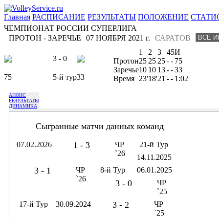
Главная
РАСПИСАНИЕ
РЕЗУЛЬТАТЫ
ПОЛОЖЕНИЕ
СТАТИ
ЧЕМПИОНАТ РОССИИ СУПЕРЛИГА
ПРОТОН - ЗАРЕЧЬЕ
07 НОЯБРЯ 2021 г.
САРАТОВ
1
2
3
4
5
И
3 - 0
Протон
25
25
25
-
-
75
Заречье
10
10
13
-
-
33
75
5-й тур
33
Время
23'
18'
21'
-
-
1:02
АНОНС
РЕЗУЛЬТАТЫ
ДИНАМИКА
Сыгранные матчи данных команд
07.02.2026
1 - 3
ЧР
21-й Тур
`26
14.11.2025
3 - 1
ЧР
8-й Тур
06.01.2025
`26
3 - 0
ЧР
`25
17-й Тур
30.09.2024
3 - 2
ЧР
`25