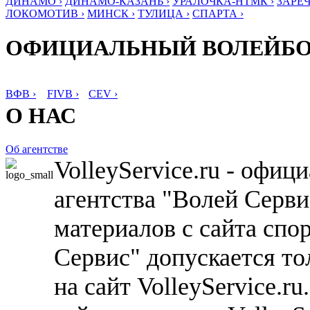
ДИНАМО ›
ДИНАМО-КАЗАНЬ ›
УРАЛОЧКА-НТМК ›
ЗАРЕЧ
ЛОКОМОТИВ ›
МИНСК ›
ТУЛИЦА ›
СПАРТА ›
ОФИЦИАЛЬНЫЙ ВОЛЕЙБ
ВФВ ›
FIVB ›
CEV ›
О НАС
Об агентстве
VolleyService.ru - офи
агентства "Волей Серв
материалов с сайта спо
Сервис" допускается то
на сайт VolleyService.r