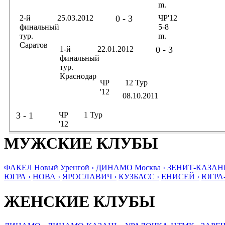
m.
2-й
25.03.2012
0 - 3
ЧР'12
финальный
5-8
тур.
m.
Саратов
1-й
22.01.2012
0 - 3
финальный
тур.
Краснодар
ЧР
12 Тур
'12
08.10.2011
3 - 1
ЧР
1 Тур
'12
МУЖСКИЕ КЛУБЫ
ФАКЕЛ Новый Уренгой ›
ДИНАМО Москва ›
ЗЕНИТ-КАЗАНЬ
ЮГРА ›
НОВА ›
ЯРОСЛАВИЧ ›
КУЗБАСС ›
ЕНИСЕЙ ›
ЮГРА
ЖЕНСКИЕ КЛУБЫ