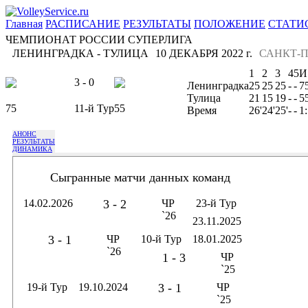
Главная
РАСПИСАНИЕ
РЕЗУЛЬТАТЫ
ПОЛОЖЕНИЕ
СТАТИ
ЧЕМПИОНАТ РОССИИ СУПЕРЛИГА
ЛЕНИНГРАДКА - ТУЛИЦА
10 ДЕКАБРЯ 2022 г.
САНКТ-П
1
2
3
4
5
И
3 - 0
Ленинградка
25
25
25
-
-
7
Тулица
21
15
19
-
-
5
75
11-й Тур
55
Время
26'
24'
25'
-
-
1
АНОНС
РЕЗУЛЬТАТЫ
ДИНАМИКА
Сыгранные матчи данных команд
14.02.2026
3 - 2
ЧР
23-й Тур
`26
23.11.2025
3 - 1
ЧР
10-й Тур
18.01.2025
`26
1 - 3
ЧР
`25
19-й Тур
19.10.2024
3 - 1
ЧР
`25