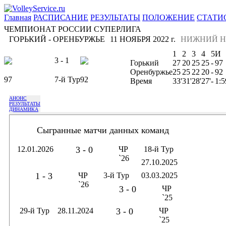
Главная
РАСПИСАНИЕ
РЕЗУЛЬТАТЫ
ПОЛОЖЕНИЕ
СТАТИ
ЧЕМПИОНАТ РОССИИ СУПЕРЛИГА
ГОРЬКИЙ - ОРЕНБУРЖЬЕ
11 НОЯБРЯ 2022 г.
НИЖНИЙ Н
1
2
3
4
5
И
3 - 1
Горький
27
20
25
25
-
97
Оренбуржье
25
25
22
20
-
92
97
7-й Тур
92
Время
33'
31'
28'
27'
-
1:5
АНОНС
РЕЗУЛЬТАТЫ
ДИНАМИКА
Сыгранные матчи данных команд
12.01.2026
3 - 0
ЧР
18-й Тур
`26
27.10.2025
1 - 3
ЧР
3-й Тур
03.03.2025
`26
3 - 0
ЧР
`25
29-й Тур
28.11.2024
3 - 0
ЧР
`25