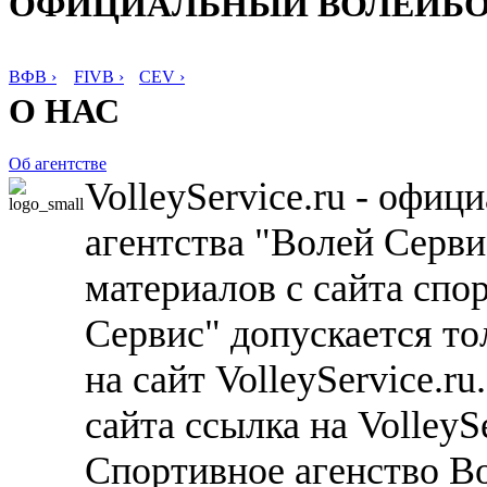
ОФИЦИАЛЬНЫЙ ВОЛЕЙБ
ВФВ ›
FIVB ›
CEV ›
О НАС
Об агентстве
VolleyService.ru - офи
агентства "Волей Серв
материалов с сайта спо
Сервис" допускается то
на сайт VolleyService.r
сайта ссылка на VolleyS
Спортивное агенство В