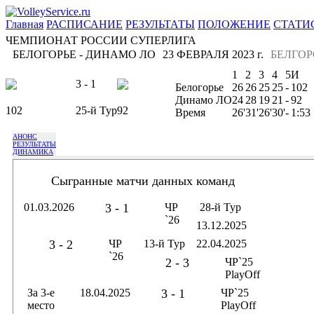
Главная
РАСПИСАНИЕ
РЕЗУЛЬТАТЫ
ПОЛОЖЕНИЕ
СТАТИ
ЧЕМПИОНАТ РОССИИ СУПЕРЛИГА
БЕЛОГОРЬЕ - ДИНАМО ЛО
23 ФЕВРАЛЯ 2023 г.
БЕЛГОР
1
2
3
4
5
И
3 - 1
Белогорье
26
26
25
25
-
102
Динамо ЛО
24
28
19
21
-
92
102
25-й Тур
92
Время
26'
31'
26'
30'
-
1:53
АНОНС
РЕЗУЛЬТАТЫ
ДИНАМИКА
Сыгранные матчи данных команд
01.03.2026
3 - 1
ЧР
28-й Тур
`26
13.12.2025
3 - 2
ЧР
13-й Тур
22.04.2025
`26
2 - 3
ЧР`25
PlayOff
За 3-е
18.04.2025
3 - 1
ЧР`25
место
PlayOff