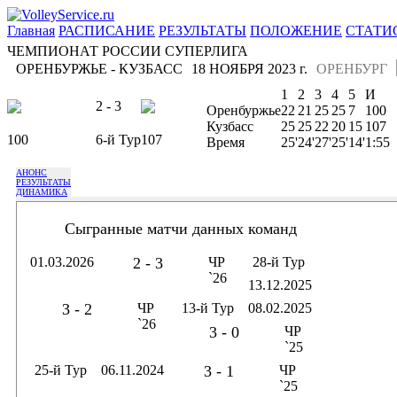
Главная
РАСПИСАНИЕ
РЕЗУЛЬТАТЫ
ПОЛОЖЕНИЕ
СТАТИ
ЧЕМПИОНАТ РОССИИ СУПЕРЛИГА
ОРЕНБУРЖЬЕ - КУЗБАСС
18 НОЯБРЯ 2023 г.
ОРЕНБУРГ
1
2
3
4
5
И
2 - 3
Оренбуржье
22
21
25
25
7
100
Кузбасс
25
25
22
20
15
107
100
6-й Тур
107
Время
25'
24'
27'
25'
14'
1:55
АНОНС
РЕЗУЛЬТАТЫ
ДИНАМИКА
Сыгранные матчи данных команд
01.03.2026
2 - 3
ЧР
28-й Тур
`26
13.12.2025
3 - 2
ЧР
13-й Тур
08.02.2025
`26
3 - 0
ЧР
`25
25-й Тур
06.11.2024
3 - 1
ЧР
`25