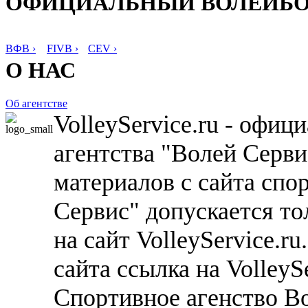
ОФИЦИАЛЬНЫЙ ВОЛЕЙБ
ВФВ ›
FIVB ›
CEV ›
О НАС
Об агентстве
VolleyService.ru - офи
агентства "Волей Серв
материалов с сайта спо
Сервис" допускается то
на сайт VolleyService.r
сайта ссылка на VolleyS
Спортивное агенство В