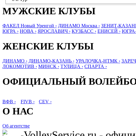
МУЖСКИЕ КЛУБЫ
ФАКЕЛ Новый Уренгой ›
ДИНАМО Москва ›
ЗЕНИТ-КАЗАНЬ
ЮГРА ›
НОВА ›
ЯРОСЛАВИЧ ›
КУЗБАСС ›
ЕНИСЕЙ ›
ЮГРА
ЖЕНСКИЕ КЛУБЫ
ДИНАМО ›
ДИНАМО-КАЗАНЬ ›
УРАЛОЧКА-НТМК ›
ЗАРЕЧ
ЛОКОМОТИВ ›
МИНСК ›
ТУЛИЦА ›
СПАРТА ›
ОФИЦИАЛЬНЫЙ ВОЛЕЙБ
ВФВ ›
FIVB ›
CEV ›
О НАС
Об агентстве
VolleyService.ru - офи