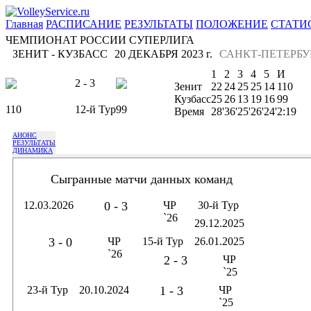
Главная
РАСПИСАНИЕ
РЕЗУЛЬТАТЫ
ПОЛОЖЕНИЕ
СТАТИ
ЧЕМПИОНАТ РОССИИ СУПЕРЛИГА
ЗЕНИТ - КУЗБАСС
20 ДЕКАБРЯ 2023 г.
САНКТ-ПЕТЕРБУ
1
2
3
4
5
И
2 - 3
Зенит
22
24
25
25
14
110
Кузбасс
25
26
13
19
16
99
110
12-й Тур
99
Время
28'
36'
25'
26'
24'
2:19
АНОНС
РЕЗУЛЬТАТЫ
ДИНАМИКА
Сыгранные матчи данных команд
12.03.2026
0 - 3
ЧР
30-й Тур
`26
29.12.2025
3 - 0
ЧР
15-й Тур
26.01.2025
`26
2 - 3
ЧР
`25
23-й Тур
20.10.2024
1 - 3
ЧР
`25