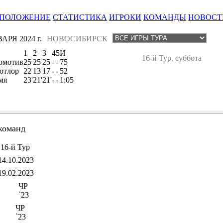
ПОЛОЖЕНИЕ
СТАТИСТИКА
ИГРОКИ
КОМАНДЫ
НОВОСТ
АРЯ 2024 г.
НОВОСИБИРСК
1
2
3
4
5
И
16-й Тур, суббота
омотив
25
25
25
-
-
75
отлор
22
13
17
-
-
52
мя
23'
21'
21'
-
-
1:05
команд
16-й Тур
14.10.2023
19.02.2023
ЧР
`23
ЧР
`23