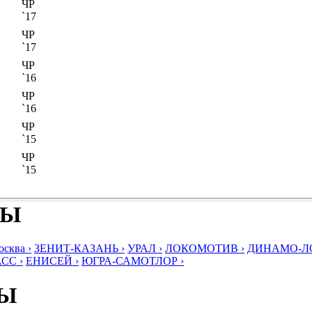
ЧР
`17
ЧР
`17
ЧР
`16
ЧР
`16
ЧР
`15
ЧР
`15
БЫ
ква ›
ЗЕНИТ-КАЗАНЬ ›
УРАЛ ›
ЛОКОМОТИВ ›
ДИНАМО-ЛО
СС ›
ЕНИСЕЙ ›
ЮГРА-САМОТЛОР ›
БЫ