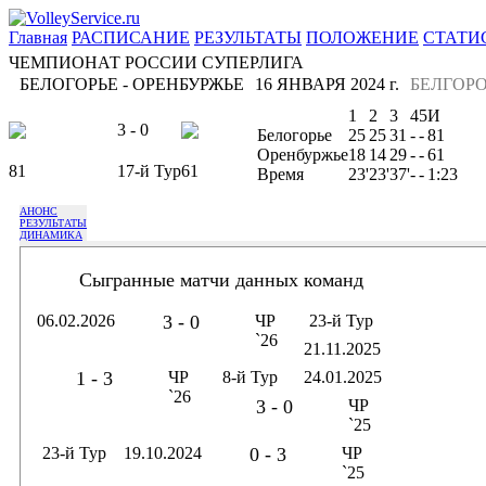
Главная
РАСПИСАНИЕ
РЕЗУЛЬТАТЫ
ПОЛОЖЕНИЕ
СТАТИ
ЧЕМПИОНАТ РОССИИ СУПЕРЛИГА
БЕЛОГОРЬЕ - ОРЕНБУРЖЬЕ
16 ЯНВАРЯ 2024 г.
БЕЛГОР
1
2
3
4
5
И
3 - 0
Белогорье
25
25
31
-
-
81
Оренбуржье
18
14
29
-
-
61
81
17-й Тур
61
Время
23'
23'
37'
-
-
1:23
АНОНС
РЕЗУЛЬТАТЫ
ДИНАМИКА
Сыгранные матчи данных команд
06.02.2026
3 - 0
ЧР
23-й Тур
`26
21.11.2025
1 - 3
ЧР
8-й Тур
24.01.2025
`26
3 - 0
ЧР
`25
23-й Тур
19.10.2024
0 - 3
ЧР
`25