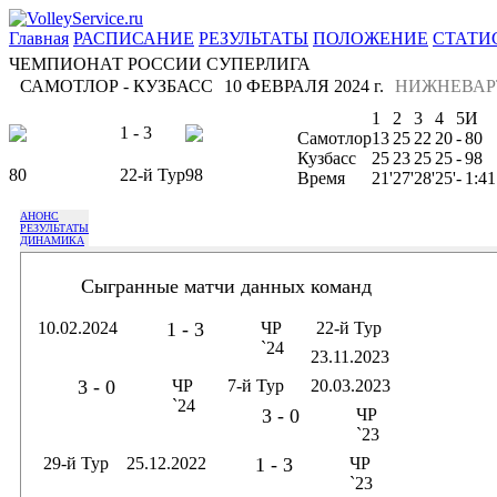
Главная
РАСПИСАНИЕ
РЕЗУЛЬТАТЫ
ПОЛОЖЕНИЕ
СТАТИ
ЧЕМПИОНАТ РОССИИ СУПЕРЛИГА
САМОТЛОР - КУЗБАСС
10 ФЕВРАЛЯ 2024 г.
НИЖНЕВАР
1
2
3
4
5
И
1 - 3
Самотлор
13
25
22
20
-
80
Кузбасс
25
23
25
25
-
98
80
22-й Тур
98
Время
21'
27'
28'
25'
-
1:41
АНОНС
РЕЗУЛЬТАТЫ
ДИНАМИКА
Сыгранные матчи данных команд
10.02.2024
1 - 3
ЧР
22-й Тур
`24
23.11.2023
3 - 0
ЧР
7-й Тур
20.03.2023
`24
3 - 0
ЧР
`23
29-й Тур
25.12.2022
1 - 3
ЧР
`23