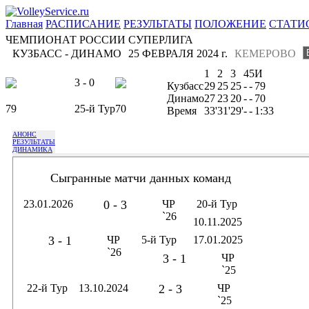
Главная
РАСПИСАНИЕ
РЕЗУЛЬТАТЫ
ПОЛОЖЕНИЕ
СТАТИ
ЧЕМПИОНАТ РОССИИ СУПЕРЛИГА
КУЗБАСС - ДИНАМО
25 ФЕВРАЛЯ 2024 г.
КЕМЕРОВО
1
2
3
4
5
И
3 - 0
Кузбасс
29
25
25
-
-
79
Динамо
27
23
20
-
-
70
79
25-й Тур
70
Время
33'
31'
29'
-
-
1:33
АНОНС
РЕЗУЛЬТАТЫ
ДИНАМИКА
Сыгранные матчи данных команд
23.01.2026
0 - 3
ЧР
20-й Тур
`26
10.11.2025
3 - 1
ЧР
5-й Тур
17.01.2025
`26
3 - 1
ЧР
`25
22-й Тур
13.10.2024
2 - 3
ЧР
`25