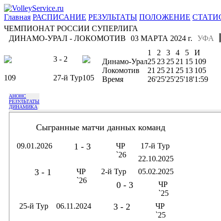
Главная
РАСПИСАНИЕ
РЕЗУЛЬТАТЫ
ПОЛОЖЕНИЕ
СТАТИ
ЧЕМПИОНАТ РОССИИ СУПЕРЛИГА
ДИНАМО-УРАЛ - ЛОКОМОТИВ
03 МАРТА 2024 г.
УФА
1
2
3
4
5
И
3 - 2
Динамо-Урал
25
23
25
21
15
109
Локомотив
21
25
21
25
13
105
109
27-й Тур
105
Время
26'
25'
25'
25'
18'
1:59
АНОНС
РЕЗУЛЬТАТЫ
ДИНАМИКА
Сыгранные матчи данных команд
09.01.2026
1 - 3
ЧР
17-й Тур
`26
22.10.2025
3 - 1
ЧР
2-й Тур
05.02.2025
`26
0 - 3
ЧР
`25
25-й Тур
06.11.2024
3 - 2
ЧР
`25