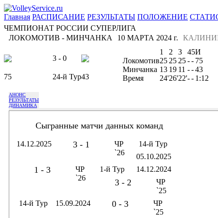
Главная
РАСПИСАНИЕ
РЕЗУЛЬТАТЫ
ПОЛОЖЕНИЕ
СТАТИ
ЧЕМПИОНАТ РОССИИ СУПЕРЛИГА
ЛОКОМОТИВ - МИНЧАНКА
10 МАРТА 2024 г.
КАЛИНИ
1
2
3
4
5
И
3 - 0
Локомотив
25
25
25
-
-
75
Минчанка
13
19
11
-
-
43
75
24-й Тур
43
Время
24'
26'
22'
-
-
1:12
АНОНС
РЕЗУЛЬТАТЫ
ДИНАМИКА
Сыгранные матчи данных команд
14.12.2025
3 - 1
ЧР
14-й Тур
`26
05.10.2025
1 - 3
ЧР
1-й Тур
14.12.2024
`26
3 - 2
ЧР
`25
14-й Тур
15.09.2024
0 - 3
ЧР
`25