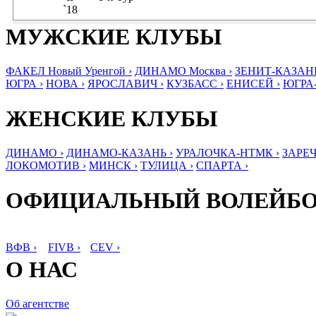
`18
МУЖСКИЕ КЛУБЫ
ФАКЕЛ Новый Уренгой ›
ДИНАМО Москва ›
ЗЕНИТ-КАЗАНЬ
ЮГРА ›
НОВА ›
ЯРОСЛАВИЧ ›
КУЗБАСС ›
ЕНИСЕЙ ›
ЮГРА
ЖЕНСКИЕ КЛУБЫ
ДИНАМО ›
ДИНАМО-КАЗАНЬ ›
УРАЛОЧКА-НТМК ›
ЗАРЕЧ
ЛОКОМОТИВ ›
МИНСК ›
ТУЛИЦА ›
СПАРТА ›
ОФИЦИАЛЬНЫЙ ВОЛЕЙБ
ВФВ ›
FIVB ›
CEV ›
О НАС
Об агентстве