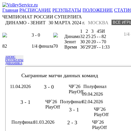
Главная
РАСПИСАНИЕ
РЕЗУЛЬТАТЫ
ПОЛОЖЕНИЕ
СТАТИ
ЧЕМПИОНАТ РОССИИ СУПЕРЛИГА
ДИНАМО - ЗЕНИТ
30 МАРТА 2024 г.
МОСКВА
1
2
3
4
5
И
1/4
3 - 0
Динамо
32
25
25
-
-
82
Зенит
30
20
20
-
-
70
82
1/4 финала
70
Время
36'
29'
28'
-
-
1:33
АНОНС
РЕЗУЛЬТАТЫ
ДИНАМИКА
Сыгранные матчи данных команд
11.04.2026
3 - 0
ЧР`26
Полуфинал
PlayOff
09.04.2026
3 - 1
ЧР`26
Полуфинал
02.04.2026
PlayOff
3 - 1
ЧР`26
PlayOff
Полуфинал
31.03.2026
2 - 3
ЧР`26
PlayOff