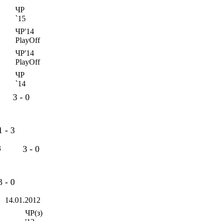
ЧР
`15
ЧР'14
PlayOff
ЧР'14
PlayOff
ЧР
`14
3 - 0
1 - 3
3
3 - 0
3 - 0
14.01.2012
ЧР(з)