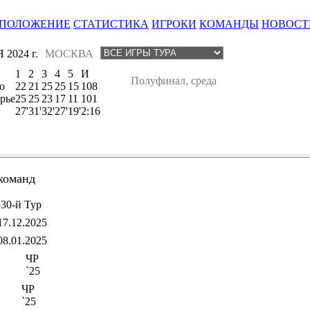
ПОЛОЖЕНИЕ
СТАТИСТИКА
ИГРОКИ
КОМАНДЫ
НОВОСТ
2024 г.
МОСКВА
1
2
3
4
5
И
Полуфинал, среда
о
22
21
25
25
15
108
рье
25
25
23
17
11
101
27'
31'
32'
27'
19'
2:16
команд
30-й Тур
17.12.2025
08.01.2025
ЧР
`25
ЧР
`25