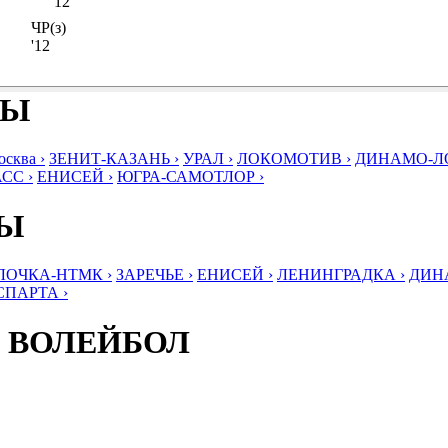
'12
ЧР(з)
'12
БЫ
ква ›
ЗЕНИТ-КАЗАНЬ ›
УРАЛ ›
ЛОКОМОТИВ ›
ДИНАМО-ЛО
СС ›
ЕНИСЕЙ ›
ЮГРА-САМОТЛОР ›
БЫ
ЛОЧКА-НТМК ›
ЗАРЕЧЬЕ ›
ЕНИСЕЙ ›
ЛЕНИНГРАДКА ›
ДИНА
СПАРТА ›
 ВОЛЕЙБОЛ