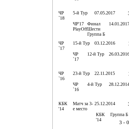
ЧР
5-й Тур
07.05.2017
`18
ЧР'17
Финал
14.01.201
PlayOff
Шести
Группа Б
ЧР
15-й Тур
03.12.2016
`17
ЧР
12-й Тур
26.03.201
`17
ЧР
23-й Тур
22.11.2015
`16
ЧР
4-й Тур
28.12.201
`16
КБК
Матч за 3-
25.12.2014
'14
е место
КБК
Группа Б
'14
3 - 0