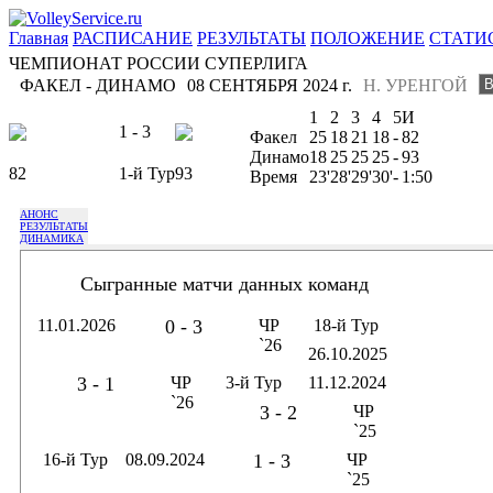
Главная
РАСПИСАНИЕ
РЕЗУЛЬТАТЫ
ПОЛОЖЕНИЕ
СТАТИ
ЧЕМПИОНАТ РОССИИ СУПЕРЛИГА
ФАКЕЛ - ДИНАМО
08 СЕНТЯБРЯ 2024 г.
Н. УРЕНГОЙ
1
2
3
4
5
И
1 - 3
Факел
25
18
21
18
-
82
Динамо
18
25
25
25
-
93
82
1-й Тур
93
Время
23'
28'
29'
30'
-
1:50
АНОНС
РЕЗУЛЬТАТЫ
ДИНАМИКА
Сыгранные матчи данных команд
11.01.2026
0 - 3
ЧР
18-й Тур
`26
26.10.2025
3 - 1
ЧР
3-й Тур
11.12.2024
`26
3 - 2
ЧР
`25
16-й Тур
08.09.2024
1 - 3
ЧР
`25