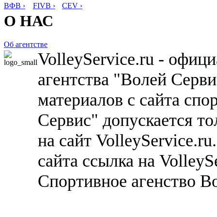
ВФВ ›
FIVB ›
CEV ›
О НАС
Об агентстве
VolleyService.ru - офи
агентства "Волей Серв
материалов с сайта спо
Сервис" допускается то
на сайт VolleyService.r
сайта ссылка на VolleyS
Спортивное агенство В