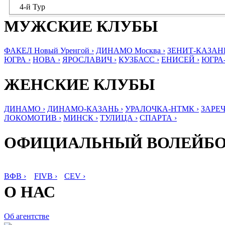
4-й Тур
МУЖСКИЕ КЛУБЫ
ФАКЕЛ Новый Уренгой ›
ДИНАМО Москва ›
ЗЕНИТ-КАЗАНЬ
ЮГРА ›
НОВА ›
ЯРОСЛАВИЧ ›
КУЗБАСС ›
ЕНИСЕЙ ›
ЮГРА
ЖЕНСКИЕ КЛУБЫ
ДИНАМО ›
ДИНАМО-КАЗАНЬ ›
УРАЛОЧКА-НТМК ›
ЗАРЕЧ
ЛОКОМОТИВ ›
МИНСК ›
ТУЛИЦА ›
СПАРТА ›
ОФИЦИАЛЬНЫЙ ВОЛЕЙБ
ВФВ ›
FIVB ›
CEV ›
О НАС
Об агентстве