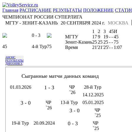
Главная
РАСПИСАНИЕ
РЕЗУЛЬТАТЫ
ПОЛОЖЕНИЕ
СТАТИ
ЧЕМПИОНАТ РОССИИ СУПЕРЛИГА
МГТУ - ЗЕНИТ-КАЗАНЬ
20 СЕНТЯБРЯ 2024 г.
МОСКВА
1
2
3
4
5
И
0 - 3
МГТУ
17
9
19
-
-
45
Зенит-Казань
25
25
25
-
-
75
45
4-й Тур
75
Время
21'
21'
25'
-
-
1:07
АНОНС
РЕЗУЛЬТАТЫ
ДИНАМИКА
Сыгранные матчи данных команд
01.03.2026
1 - 3
ЧР
28-й Тур
`26
14.12.2025
3 - 0
ЧР
13-й Тур
05.01.2025
`26
3 - 0
ЧР
`25
19-й Тур
20.09.2024
0 - 3
ЧР
`25