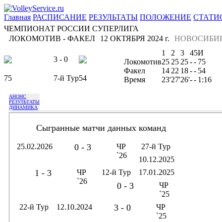
Главная
РАСПИСАНИЕ
РЕЗУЛЬТАТЫ
ПОЛОЖЕНИЕ
СТАТИ
ЧЕМПИОНАТ РОССИИ СУПЕРЛИГА
ЛОКОМОТИВ - ФАКЕЛ
12 ОКТЯБРЯ 2024 г.
НОВОСИБИ
1
2
3
4
5
И
3 - 0
Локомотив
25
25
25
-
-
75
Факел
14
22
18
-
-
54
75
7-й Тур
54
Время
23'
27'
26'
-
-
1:16
АНОНС
РЕЗУЛЬТАТЫ
ДИНАМИКА
Сыгранные матчи данных команд
25.02.2026
0 - 3
ЧР
27-й Тур
`26
10.12.2025
1 - 3
ЧР
12-й Тур
17.01.2025
`26
0 - 3
ЧР
`25
22-й Тур
12.10.2024
3 - 0
ЧР
`25