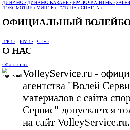
ДИНАМО ›
ДИНАМО-КАЗАНЬ ›
УРАЛОЧКА-НТМК ›
ЗАРЕЧ
ЛОКОМОТИВ ›
МИНСК ›
ТУЛИЦА ›
СПАРТА ›
ОФИЦИАЛЬНЫЙ ВОЛЕЙБ
ВФВ ›
FIVB ›
CEV ›
О НАС
Об агентстве
VolleyService.ru - офи
агентства "Волей Серв
материалов с сайта спо
Сервис" допускается то
на сайт VolleyService.r