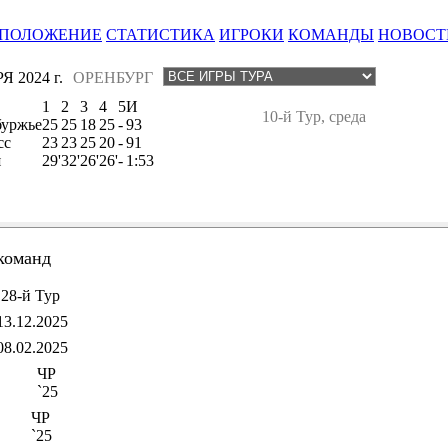
ПОЛОЖЕНИЕ
СТАТИСТИКА
ИГРОКИ
КОМАНДЫ
НОВОСТ
Я 2024 г.
ОРЕНБУРГ
1
2
3
4
5
И
10-й Тур, среда
уржье
25
25
18
25
-
93
сс
23
23
25
20
-
91
я
29'
32'
26'
26'
-
1:53
команд
28-й Тур
13.12.2025
08.02.2025
ЧР
`25
ЧР
`25