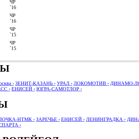
ЧР
`16
ЧР
`16
ЧР
`15
ЧР
`15
БЫ
ква ›
ЗЕНИТ-КАЗАНЬ ›
УРАЛ ›
ЛОКОМОТИВ ›
ДИНАМО-ЛО
СС ›
ЕНИСЕЙ ›
ЮГРА-САМОТЛОР ›
БЫ
ЛОЧКА-НТМК ›
ЗАРЕЧЬЕ ›
ЕНИСЕЙ ›
ЛЕНИНГРАДКА ›
ДИНА
СПАРТА ›