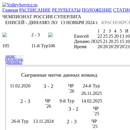
Главная
РАСПИСАНИЕ
РЕЗУЛЬТАТЫ
ПОЛОЖЕНИЕ
СТАТИ
ЧЕМПИОНАТ РОССИИ СУПЕРЛИГА
ЕНИСЕЙ - ДИНАМО ЛО
13 НОЯБРЯ 2024 г.
КРАСНОЯРС
1
2
3
4
5
И
2 - 3
Енисей
22
25
25
20
13
10
Динамо ЛО
25
21
20
25
15
10
105
11-й Тур
106
Время
26'
26'
26'
29'
20'
2:
АНОНС
РЕЗУЛЬТАТЫ
ДИНАМИКА
Сыгранные матчи данных команд
11.02.2026
3 - 2
ЧР
24-й Тур
`26
26.11.2025
2 - 3
ЧР
9-й Тур
14.02.2025
`26
3 - 2
ЧР
`25
26-й Тур
13.11.2024
2 - 3
ЧР
`25