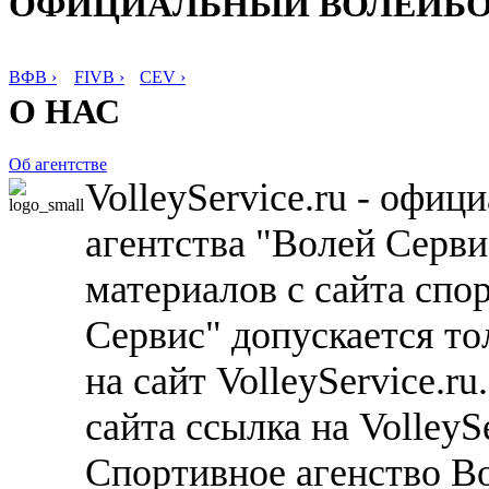
ОФИЦИАЛЬНЫЙ ВОЛЕЙБ
ВФВ ›
FIVB ›
CEV ›
О НАС
Об агентстве
VolleyService.ru - офи
агентства "Волей Серв
материалов с сайта спо
Сервис" допускается то
на сайт VolleyService.r
сайта ссылка на VolleyS
Спортивное агенство В