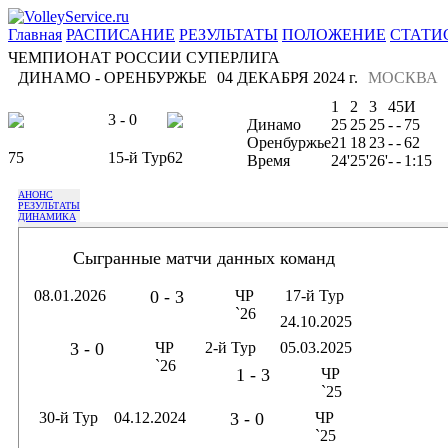
Главная
РАСПИСАНИЕ
РЕЗУЛЬТАТЫ
ПОЛОЖЕНИЕ
СТАТИ
ЧЕМПИОНАТ РОССИИ СУПЕРЛИГА
ДИНАМО - ОРЕНБУРЖЬЕ
04 ДЕКАБРЯ 2024 г.
МОСКВА
1
2
3
4
5
И
3 - 0
Динамо
25
25
25
-
-
75
Оренбуржье
21
18
23
-
-
62
75
15-й Тур
62
Время
24'
25'
26'
-
-
1:15
АНОНС
РЕЗУЛЬТАТЫ
ДИНАМИКА
Сыгранные матчи данных команд
08.01.2026
0 - 3
ЧР
17-й Тур
`26
24.10.2025
3 - 0
ЧР
2-й Тур
05.03.2025
`26
1 - 3
ЧР
`25
30-й Тур
04.12.2024
3 - 0
ЧР
`25