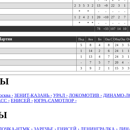
2
3
5
3
2
13
+9
22
3
1
*
*
-
-
-
-
-
1
2
4
2
1
20
+10
27
2
7
*
*
*
-
-
-
-
-
78
+33
107
14
10
Партия
Под
Ата
Бл
Ош.С
Общ
Ош
О
5
8
4
8
24
3
5
1
14
2
6
24
1
1
1
13
4
7
24
3
1
-
7
5
7
20
4
-
3
9
2
1
15
3
3
БЫ
ква ›
ЗЕНИТ-КАЗАНЬ ›
УРАЛ ›
ЛОКОМОТИВ ›
ДИНАМО-ЛО
СС ›
ЕНИСЕЙ ›
ЮГРА-САМОТЛОР ›
БЫ
ЛОЧКА-НТМК ›
ЗАРЕЧЬЕ ›
ЕНИСЕЙ ›
ЛЕНИНГРАДКА ›
ДИНА