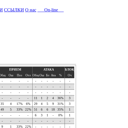
И
ССЫЛКИ
О нас
On-line
ПРИЕМ
АТАКА
БЛОК
Общ
Ош
Поз
Отл
Общ
Ош
Бл
Ата
%
Оч
-
-
-
-
-
-
-
-
-
-
-
-
-
-
-
-
-
-
-
-
-
-
-
-
-
-
-
-
-
-
-
-
-
-
11
1
2
4
36%
3
35
4
17%
6%
29
4
5
9
31%
3
49
5
33%
22%
51
6
6
18
35%
1
-
-
-
-
6
3
1
-
0%
1
-
-
-
-
-
-
-
-
-
-
9
1
33%
22%
-
-
-
-
-
-