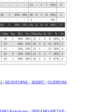
-
-
-
-
13
-
1
7
54%
5
-
-
-
-
-
-
-
-
-
-
28
1
43%
39%
28
4
3
12
43%
1
-
-
-
-
2
-
-
-
0%
-
83
5
36%
33%
142
12
14
51
36%
17
ч
Общ
Ош
Поз
Отл
Общ
Ош
Бл
Оч
%
Оч
16
1
38%
38%
31
1
3
8
26%
4
23
-
48%
35%
45
3
6
14
31%
2
12
-
33%
33%
22
1
-
13
59%
4
22
3
23%
23%
25
5
3
7
28%
5
10
1
40%
40%
19
2
2
9
47%
2
 ›
БЕЛОГОРЬЕ ›
ЗЕНИТ ›
ГАЗПРОМ-
МО Краснодар ›
ДИНАМО-МЕТАР ›