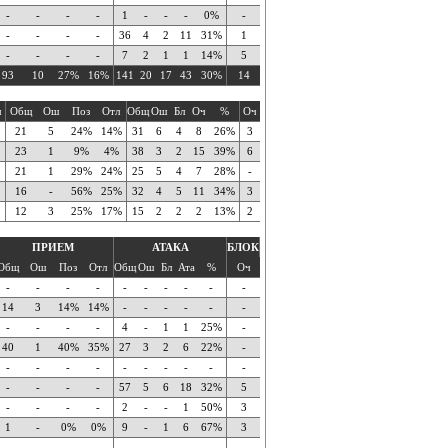
-
-
-
-
1
-
-
-
0%
-
-
-
-
-
36
4
2
11
31%
1
-
-
-
-
7
2
1
1
14%
5
93
10
27%
16%
141
20
17
43
30%
14
ч
Общ
Ош
Поз
Отл
Общ
Ош
Бл
Оч
%
Оч
21
5
24%
14%
31
6
4
8
26%
3
23
1
9%
4%
38
3
2
15
39%
6
21
1
29%
24%
25
5
4
7
28%
-
16
-
56%
25%
32
4
5
11
34%
3
12
3
25%
17%
15
2
2
2
13%
2
ПРИЕМ
АТАКА
БЛОК
Общ
Ош
Поз
Отл
Общ
Ош
Бл
Ата
%
Оч
-
-
-
-
-
-
-
-
-
-
14
3
14%
14%
-
-
-
-
-
-
-
-
-
-
4
-
1
1
25%
-
40
1
40%
35%
27
3
2
6
22%
-
-
-
-
-
-
-
-
-
-
-
-
-
-
-
57
5
6
18
32%
5
-
-
-
-
2
-
-
1
50%
3
1
-
0%
0%
9
-
1
6
67%
3
-
-
-
-
-
-
-
-
-
-