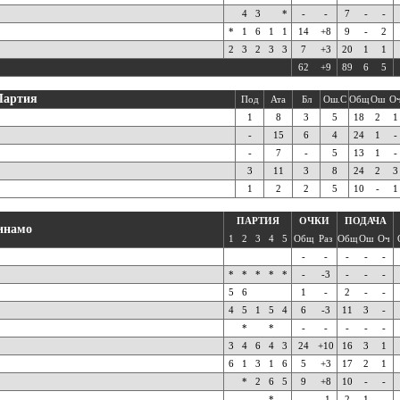
4
3
*
-
-
7
-
-
*
1
6
1
1
14
+8
9
-
2
2
3
2
3
3
7
+3
20
1
1
62
+9
89
6
5
Партия
Под
Ата
Бл
Ош.С
Общ
Ош
О
1
8
3
5
18
2
1
-
15
6
4
24
1
-
-
7
-
5
13
1
-
3
11
3
8
24
2
3
1
2
2
5
10
-
1
ПАРТИЯ
ОЧКИ
ПОДАЧА
инамо
1
2
3
4
5
Общ
Раз
Общ
Ош
Оч
-
-
-
-
-
*
*
*
*
*
-
-3
-
-
-
5
6
1
-
2
-
-
4
5
1
5
4
6
-3
11
3
-
*
*
-
-
-
-
-
3
4
6
4
3
24
+10
16
3
1
6
1
3
1
6
5
+3
17
2
1
*
2
6
5
9
+8
10
-
-
*
-
-1
2
1
-