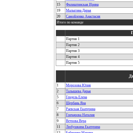
15
Филиштинская Ирина
19
Малыгина Дарья
20
Самойленко Анастасия
Итого по команде
Партия 1
Партия 2
Партия 3
Партия 4
Партия 5
Д
1
Морозова Юлия
2
Талышева Дарья
5
Гендель Елена
6
Щербань Яна
7
Раевская Екатерина
8
Гончарова Наталия
9
Ветрова Вера
11
Любушкина Екатерина
12
Бабешина Марина