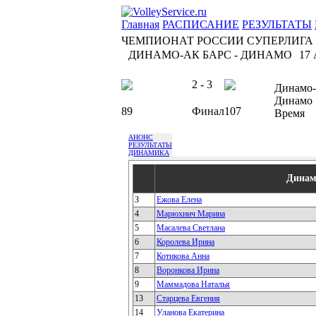
Главная
РАСПИСАНИЕ
РЕЗУЛЬТАТЫ
ЧЕМПИОНАТ РОССИИ СУПЕРЛИГА
ДИНАМО-АК БАРС - ДИНАМО
17 
2 - 3
Динамо-
Динамо
89
Финал
107
Время
АНОНС
РЕЗУЛЬТАТЫ
ДИНАМИКА
Динам
3
Ежова Елена
4
Марюхнич Марина
5
Масалева Светлана
6
Королева Ирина
7
Котикова Анна
8
Воронкова Ирина
9
Маммадова Наталья
13
Старцева Евгения
14
Уланова Екатерина