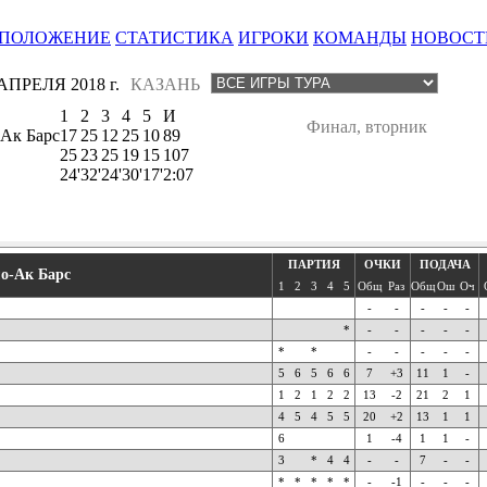
ПОЛОЖЕНИЕ
СТАТИСТИКА
ИГРОКИ
КОМАНДЫ
НОВОСТ
АПРЕЛЯ 2018 г.
КАЗАНЬ
1
2
3
4
5
И
Финал, вторник
Ак Барс
17
25
12
25
10
89
25
23
25
19
15
107
24'
32'
24'
30'
17'
2:07
ПАРТИЯ
ОЧКИ
ПОДАЧА
о-Ак Барс
1
2
3
4
5
Общ
Раз
Общ
Ош
Оч
-
-
-
-
-
*
-
-
-
-
-
*
*
-
-
-
-
-
5
6
5
6
6
7
+3
11
1
-
1
2
1
2
2
13
-2
21
2
1
4
5
4
5
5
20
+2
13
1
1
6
1
-4
1
1
-
3
*
4
4
-
-
7
-
-
*
*
*
*
*
-
-1
-
-
-