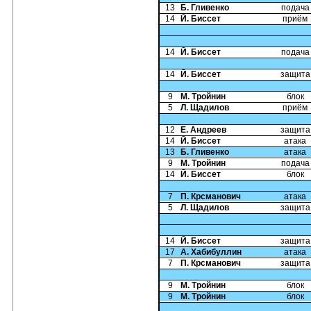
13
Б. Гливенко
подача
14
Й. Биссет
приём
14
Й. Биссет
подача
14
Й. Биссет
защита
9
М. Тройнин
блок
5
Л. Щадилов
приём
12
Е. Андреев
защита
14
Й. Биссет
атака
13
Б. Гливенко
атака
9
М. Тройнин
подача
14
Й. Биссет
блок
7
П. Крсманович
атака
5
Л. Щадилов
защита
14
Й. Биссет
защита
17
А. Хабибуллин
атака
7
П. Крсманович
защита
9
М. Тройнин
блок
9
М. Тройнин
блок