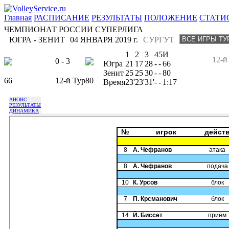
Главная
РАСПИСАНИЕ
РЕЗУЛЬТАТЫ
ПОЛОЖЕНИЕ
СТАТИ
ЧЕМПИОНАТ РОССИИ СУПЕРЛИГА
ЮГРА - ЗЕНИТ
04 ЯНВАРЯ 2019 г.
СУРГУТ
1
2
3
4
5
И
12-й
0 - 3
Югра
21
17
28
-
-
66
Зенит
25
25
30
-
-
80
66
12-й Тур
80
Время
23'
23'
31'
-
-
1:17
АНОНС
РЕЗУЛЬТАТЫ
ДИНАМИКА
№
игрок
дейст
8
А. Чефранов
атака
8
А. Чефранов
подача
10
К. Урсов
блок
7
П. Крсманович
блок
14
Й. Биссет
приём