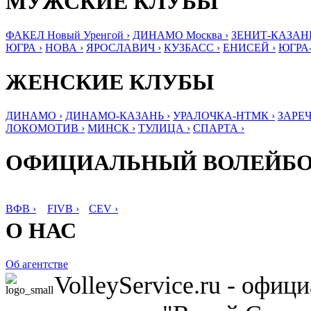
МУЖСКИЕ КЛУБЫ
ФАКЕЛ Новый Уренгой ›
ДИНАМО Москва ›
ЗЕНИТ-КАЗАНЬ
ЮГРА ›
НОВА ›
ЯРОСЛАВИЧ ›
КУЗБАСС ›
ЕНИСЕЙ ›
ЮГРА
ЖЕНСКИЕ КЛУБЫ
ДИНАМО ›
ДИНАМО-КАЗАНЬ ›
УРАЛОЧКА-НТМК ›
ЗАРЕЧ
ЛОКОМОТИВ ›
МИНСК ›
ТУЛИЦА ›
СПАРТА ›
ОФИЦИАЛЬНЫЙ ВОЛЕЙБ
ВФВ ›
FIVB ›
CEV ›
О НАС
Об агентстве
VolleyService.ru - офи