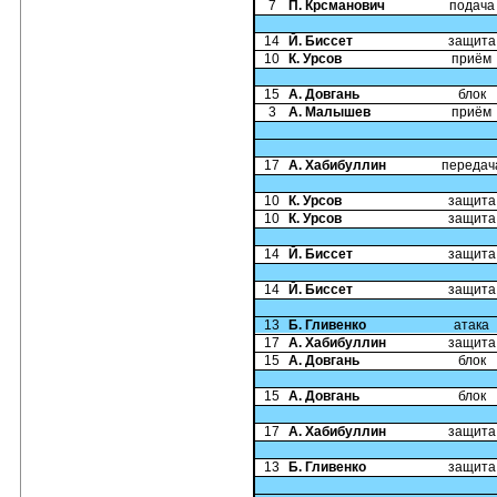
7
П. Крсманович
подача
14
Й. Биссет
защита
10
К. Урсов
приём
15
А. Довгань
блок
3
А. Малышев
приём
17
А. Хабибуллин
передач
10
К. Урсов
защита
10
К. Урсов
защита
14
Й. Биссет
защита
14
Й. Биссет
защита
13
Б. Гливенко
атака
17
А. Хабибуллин
защита
15
А. Довгань
блок
15
А. Довгань
блок
17
А. Хабибуллин
защита
13
Б. Гливенко
защита