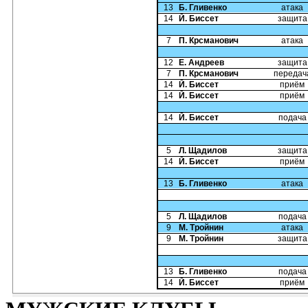
13
Б. Гливенко
атака
14
Й. Биссет
защита
7
П. Крсманович
атака
12
Е. Андреев
защита
7
П. Крсманович
передач
14
Й. Биссет
приём
14
Й. Биссет
приём
14
Й. Биссет
подача
5
Л. Щадилов
защита
14
Й. Биссет
приём
13
Б. Гливенко
атака
5
Л. Щадилов
подача
9
М. Тройнин
атака
9
М. Тройнин
защита
13
Б. Гливенко
подача
14
Й. Биссет
приём