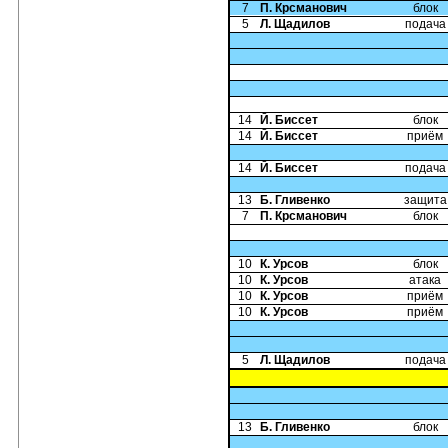
7
П. Крсманович
блок
5
Л. Щадилов
подача
14
Й. Биссет
блок
14
Й. Биссет
приём
14
Й. Биссет
подача
13
Б. Гливенко
защита
7
П. Крсманович
блок
10
К. Урсов
блок
10
К. Урсов
атака
10
К. Урсов
приём
10
К. Урсов
приём
5
Л. Щадилов
подача
13
Б. Гливенко
блок