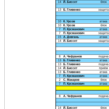
14
Й. Биссет
блок
13
Б. Гливенко
защита
10
К. Урсов
атака
10
К. Урсов
блок
7
П. Крсманович
атака
7
П. Крсманович
защита
15
А. Довгань
атака
14
Й. Биссет
защита
8
А. Чефранов
подача
13
Б. Гливенко
атака
13
Б. Гливенко
подача
14
Й. Биссет
приём
13
Б. Гливенко
атака
7
П. Крсманович
атака
2
С. Макаров
блок
7
П. Крсманович
атака
8
А. Чефранов
подача
14
Й. Биссет
блок