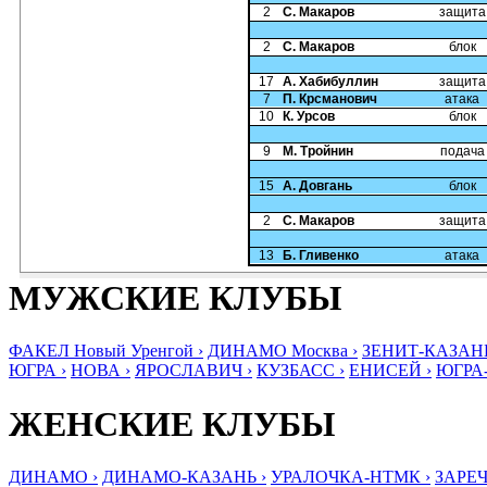
2
С. Макаров
защита
2
С. Макаров
блок
17
А. Хабибуллин
защита
7
П. Крсманович
атака
10
К. Урсов
блок
9
М. Тройнин
подача
15
А. Довгань
блок
2
С. Макаров
защита
13
Б. Гливенко
атака
МУЖСКИЕ КЛУБЫ
ФАКЕЛ Новый Уренгой ›
ДИНАМО Москва ›
ЗЕНИТ-КАЗАНЬ
ЮГРА ›
НОВА ›
ЯРОСЛАВИЧ ›
КУЗБАСС ›
ЕНИСЕЙ ›
ЮГРА
ЖЕНСКИЕ КЛУБЫ
ДИНАМО ›
ДИНАМО-КАЗАНЬ ›
УРАЛОЧКА-НТМК ›
ЗАРЕЧ