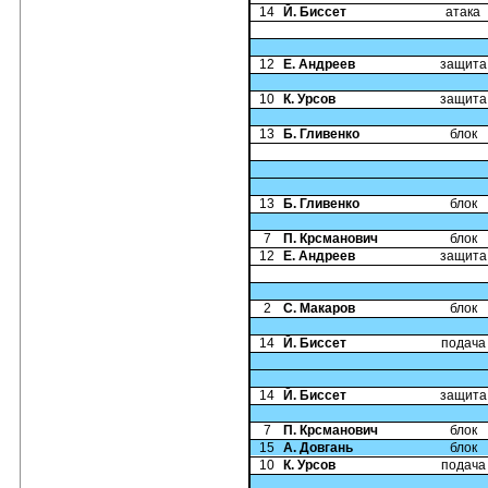
14
Й. Биссет
атака
12
Е. Андреев
защита
10
К. Урсов
защита
13
Б. Гливенко
блок
13
Б. Гливенко
блок
7
П. Крсманович
блок
12
Е. Андреев
защита
2
С. Макаров
блок
14
Й. Биссет
подача
14
Й. Биссет
защита
7
П. Крсманович
блок
15
А. Довгань
блок
10
К. Урсов
подача