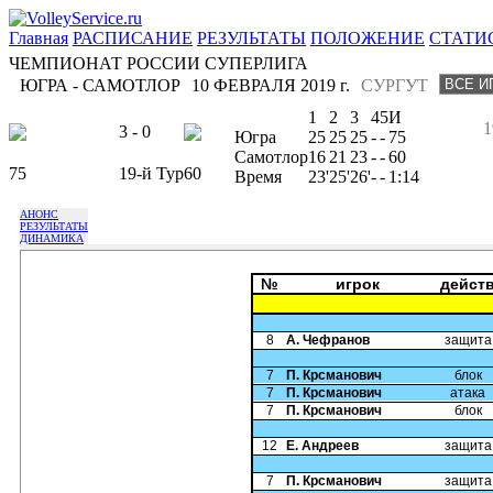
Главная
РАСПИСАНИЕ
РЕЗУЛЬТАТЫ
ПОЛОЖЕНИЕ
СТАТИ
ЧЕМПИОНАТ РОССИИ СУПЕРЛИГА
ЮГРА - САМОТЛОР
10 ФЕВРАЛЯ 2019 г.
СУРГУТ
1
2
3
4
5
И
1
3 - 0
Югра
25
25
25
-
-
75
Самотлор
16
21
23
-
-
60
75
19-й Тур
60
Время
23'
25'
26'
-
-
1:14
АНОНС
РЕЗУЛЬТАТЫ
ДИНАМИКА
№
игрок
дейст
8
А. Чефранов
защита
7
П. Крсманович
блок
7
П. Крсманович
атака
7
П. Крсманович
блок
12
Е. Андреев
защита
7
П. Крсманович
защита