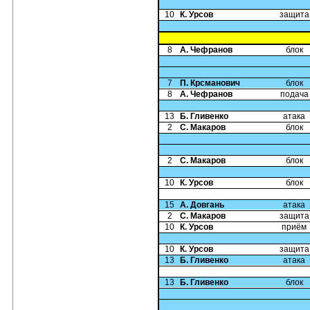
10
К. Урсов
защита
8
А. Чефранов
блок
7
П. Крсманович
блок
8
А. Чефранов
подача
13
Б. Гливенко
атака
2
С. Макаров
блок
2
С. Макаров
блок
10
К. Урсов
блок
15
А. Довгань
атака
2
С. Макаров
защита
10
К. Урсов
приём
10
К. Урсов
защита
13
Б. Гливенко
атака
13
Б. Гливенко
блок