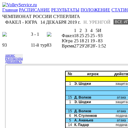
Главная
РАСПИСАНИЕ
РЕЗУЛЬТАТЫ
ПОЛОЖЕНИЕ
СТАТИ
ЧЕМПИОНАТ РОССИИ СУПЕРЛИГА
ФАКЕЛ - ЮГРА
14 ДЕКАБРЯ 2019 г.
Н. УРЕНГОЙ
1
2
3
4
5
И
3 - 1
Факел
18
25
25
25
-
93
Югра
25
18
21
19
-
83
93
11-й тур
83
Время
27'
29'
28'
28'
-
1:52
АНОНС
РЕЗУЛЬТАТЫ
ДИНАМИКА
№
игрок
дейст
1
Э. Шоджи
защита
15
Д. Волков
атака
1
Э. Шоджи
защита
15
Д. Волков
атака
6
Н. Стуленков
подача
5
А. Ананьев
атака
14
К. Падар
подача