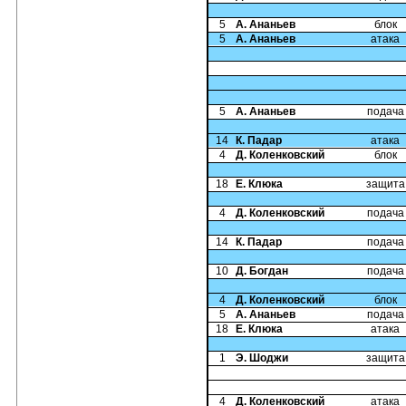
5
А. Ананьев
блок
5
А. Ананьев
атака
5
А. Ананьев
подача
14
К. Падар
атака
4
Д. Коленковский
блок
18
Е. Клюка
защита
4
Д. Коленковский
подача
14
К. Падар
подача
10
Д. Богдан
подача
4
Д. Коленковский
блок
5
А. Ананьев
подача
18
Е. Клюка
атака
1
Э. Шоджи
защита
4
Д. Коленковский
атака