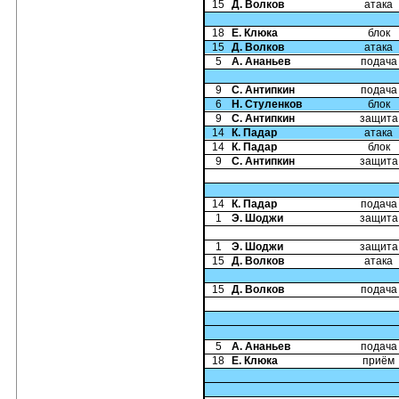
15
Д. Волков
атака
18
Е. Клюка
блок
15
Д. Волков
атака
5
А. Ананьев
подача
9
С. Антипкин
подача
6
Н. Стуленков
блок
9
С. Антипкин
защита
14
К. Падар
атака
14
К. Падар
блок
9
С. Антипкин
защита
14
К. Падар
подача
1
Э. Шоджи
защита
1
Э. Шоджи
защита
15
Д. Волков
атака
15
Д. Волков
подача
5
А. Ананьев
подача
18
Е. Клюка
приём