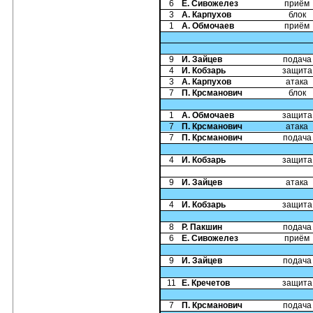
6
Е. Сивожелез
приём
3
А. Карпухов
блок
1
А. Обмочаев
приём
9
И. Зайцев
подача
4
И. Кобзарь
защита
3
А. Карпухов
атака
7
П. Крсманович
блок
1
А. Обмочаев
защита
7
П. Крсманович
атака
7
П. Крсманович
подача
4
И. Кобзарь
защита
9
И. Зайцев
атака
4
И. Кобзарь
защита
8
Р. Пакшин
подача
6
Е. Сивожелез
приём
9
И. Зайцев
подача
11
Е. Кречетов
защита
7
П. Крсманович
подача