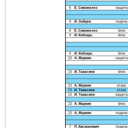
6
Е. Сивожелез
защита
9
И. Зайцев
подача
6
Е. Сивожелез
блок
4
И. Кобзарь
блок
4
И. Кобзарь
блок
22
А. Маркин
защита
15
И. Тавасиев
блок
22
А. Маркин
атака
15
И. Тавасиев
атака
15
И. Тавасиев
защита
22
А. Маркин
блок
22
А. Маркин
подача
7
П. Крсманович
подача