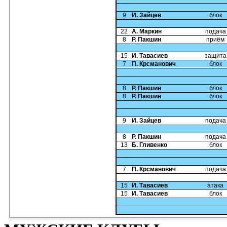
9
И. Зайцев
блок
22
А. Маркин
подача
8
Р. Пакшин
приём
15
И. Тавасиев
защита
7
П. Крсманович
блок
8
Р. Пакшин
блок
8
Р. Пакшин
блок
9
И. Зайцев
подача
8
Р. Пакшин
подача
13
Б. Гливенко
блок
7
П. Крсманович
подача
15
И. Тавасиев
атака
15
И. Тавасиев
блок