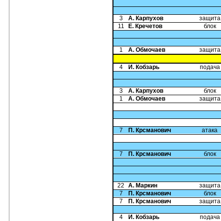
3
А. Карпухов
защита
11
Е. Кречетов
блок
1
А. Обмочаев
защита
4
И. Кобзарь
подача
3
А. Карпухов
блок
1
А. Обмочаев
защита
7
П. Крсманович
атака
7
П. Крсманович
блок
22
А. Маркин
защита
7
П. Крсманович
блок
7
П. Крсманович
защита
4
И. Кобзарь
подача