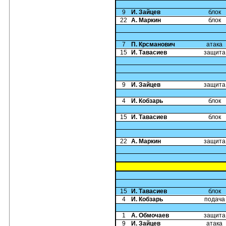
9
И. Зайцев
блок
22
А. Маркин
блок
7
П. Крсманович
атака
15
И. Тавасиев
защита
9
И. Зайцев
защита
4
И. Кобзарь
блок
15
И. Тавасиев
блок
22
А. Маркин
защита
15
И. Тавасиев
блок
4
И. Кобзарь
подача
1
А. Обмочаев
защита
9
И. Зайцев
атака