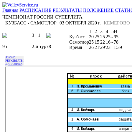
Главная
РАСПИСАНИЕ
РЕЗУЛЬТАТЫ
ПОЛОЖЕНИЕ
СТАТИ
ЧЕМПИОНАТ РОССИИ СУПЕРЛИГА
КУЗБАСС - САМОТЛОР
03 ОКТЯБРЯ 2020 г.
КЕМЕРОВО
1
2
3
4
5
И
3 - 1
Кузбасс
20
25
25
25
-
95
Самотлор
25
15
22
16
-
78
95
2-й тур
78
Время
26'
21'
29'
23'
-
1:39
АНОНС
РЕЗУЛЬТАТЫ
ДИНАМИКА
№
игрок
дейст
7
П. Крсманович
атака
6
Е. Сивожелез
блок
4
И. Кобзарь
подача
1
А. Обмочаев
защита
4
И. Кобзарь
защита