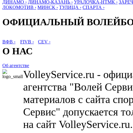
ДИНАМО ›
ДИНАМО-КАЗАНЬ ›
УРАЛОЧКА-НТМК ›
ЗАРЕЧ
ЛОКОМОТИВ ›
МИНСК ›
ТУЛИЦА ›
СПАРТА ›
ОФИЦИАЛЬНЫЙ ВОЛЕЙБ
ВФВ ›
FIVB ›
CEV ›
О НАС
Об агентстве
VolleyService.ru - офи
агентства "Волей Серв
материалов с сайта спо
Сервис" допускается то
на сайт VolleyService.r