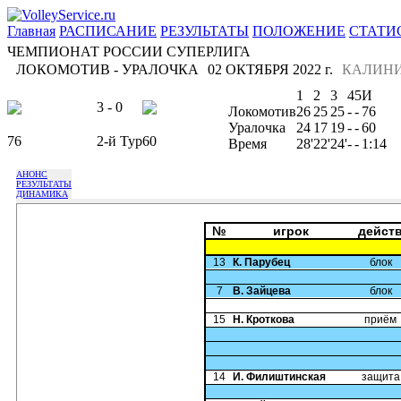
Главная
РАСПИСАНИЕ
РЕЗУЛЬТАТЫ
ПОЛОЖЕНИЕ
СТАТИ
ЧЕМПИОНАТ РОССИИ СУПЕРЛИГА
ЛОКОМОТИВ - УРАЛОЧКА
02 ОКТЯБРЯ 2022 г.
КАЛИНИ
1
2
3
4
5
И
3 - 0
Локомотив
26
25
25
-
-
76
Уралочка
24
17
19
-
-
60
76
2-й Тур
60
Время
28'
22'
24'
-
-
1:14
АНОНС
РЕЗУЛЬТАТЫ
ДИНАМИКА
№
игрок
дейст
13
К. Парубец
блок
7
В. Зайцева
блок
15
Н. Кроткова
приём
14
И. Филиштинская
защита