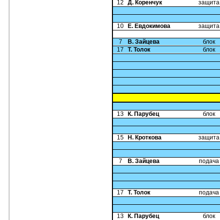
12
Д. Коренчук
защита
10
Е. Евдокимова
защита
7
В. Зайцева
блок
17
Т. Толок
блок
13
К. Парубец
блок
15
Н. Кроткова
защита
7
В. Зайцева
подача
17
Т. Толок
подача
13
К. Парубец
блок