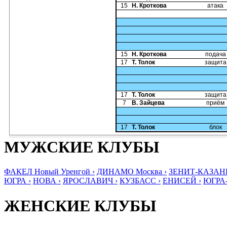
15
Н. Кроткова
атака
15
Н. Кроткова
подача
17
Т. Толок
защита
17
Т. Толок
защита
7
В. Зайцева
приём
17
Т. Толок
блок
МУЖСКИЕ КЛУБЫ
ФАКЕЛ Новый Уренгой ›
ДИНАМО Москва ›
ЗЕНИТ-КАЗАНЬ
ЮГРА ›
НОВА ›
ЯРОСЛАВИЧ ›
КУЗБАСС ›
ЕНИСЕЙ ›
ЮГРА
ЖЕНСКИЕ КЛУБЫ