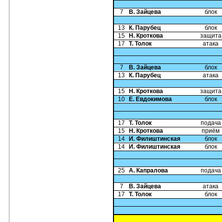
7
В. Зайцева
блок
13
К. Парубец
блок
15
Н. Кроткова
защита
17
Т. Толок
атака
7
В. Зайцева
блок
13
К. Парубец
атака
15
Н. Кроткова
защита
10
Е. Евдокимова
блок
17
Т. Толок
подача
15
Н. Кроткова
приём
14
И. Филиштинская
блок
14
И. Филиштинская
блок
25
А. Капралова
подача
7
В. Зайцева
атака
17
Т. Толок
блок