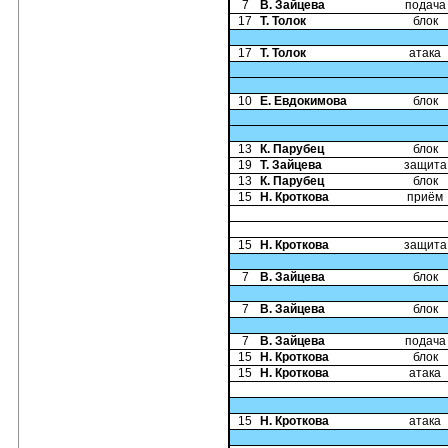
7
В. Зайцева
подача
17
Т. Толок
блок
17
Т. Толок
атака
10
Е. Евдокимова
блок
13
К. Парубец
блок
19
Т. Зайцева
защита
13
К. Парубец
блок
15
Н. Кроткова
приём
15
Н. Кроткова
защита
7
В. Зайцева
блок
7
В. Зайцева
блок
7
В. Зайцева
подача
15
Н. Кроткова
блок
15
Н. Кроткова
атака
15
Н. Кроткова
атака