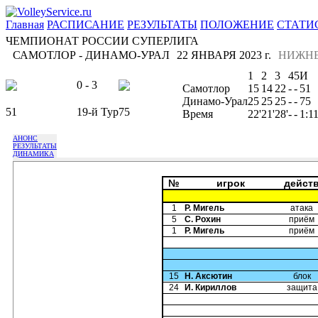
Главная
РАСПИСАНИЕ
РЕЗУЛЬТАТЫ
ПОЛОЖЕНИЕ
СТАТИ
ЧЕМПИОНАТ РОССИИ СУПЕРЛИГА
САМОТЛОР - ДИНАМО-УРАЛ
22 ЯНВАРЯ 2023 г.
НИЖН
1
2
3
4
5
И
0 - 3
Самотлор
15
14
22
-
-
51
Динамо-Урал
25
25
25
-
-
75
51
19-й Тур
75
Время
22'
21'
28'
-
-
1:1
АНОНС
РЕЗУЛЬТАТЫ
ДИНАМИКА
№
игрок
дейст
1
Р. Мигель
атака
5
С. Рохин
приём
1
Р. Мигель
приём
15
Н. Аксютин
блок
24
И. Кириллов
защита