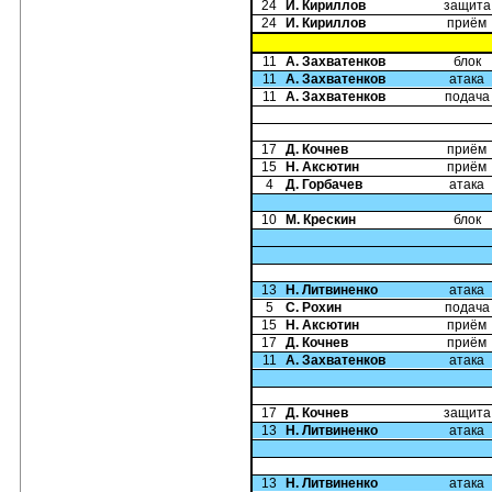
24
И. Кириллов
защита
24
И. Кириллов
приём
11
А. Захватенков
блок
11
А. Захватенков
атака
11
А. Захватенков
подача
17
Д. Кочнев
приём
15
Н. Аксютин
приём
4
Д. Горбачев
атака
10
М. Крескин
блок
13
Н. Литвиненко
атака
5
С. Рохин
подача
15
Н. Аксютин
приём
17
Д. Кочнев
приём
11
А. Захватенков
атака
17
Д. Кочнев
защита
13
Н. Литвиненко
атака
13
Н. Литвиненко
атака