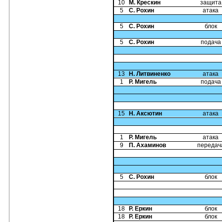
10
М. Крескин
защита
5
С. Рохин
атака
5
С. Рохин
блок
5
С. Рохин
подача
13
Н. Литвиненко
атака
1
Р. Мигель
подача
15
Н. Аксютин
атака
1
Р. Мигель
атака
9
П. Ахаминов
передач
5
С. Рохин
блок
18
Р. Еркин
блок
18
Р. Еркин
блок