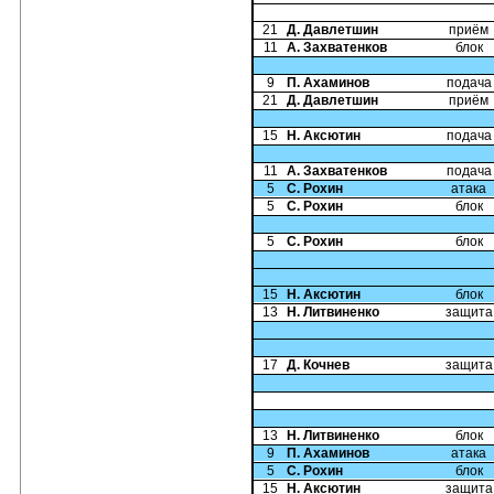
21
Д. Давлетшин
приём
11
А. Захватенков
блок
9
П. Ахаминов
подача
21
Д. Давлетшин
приём
15
Н. Аксютин
подача
11
А. Захватенков
подача
5
С. Рохин
атака
5
С. Рохин
блок
5
С. Рохин
блок
15
Н. Аксютин
блок
13
Н. Литвиненко
защита
17
Д. Кочнев
защита
13
Н. Литвиненко
блок
9
П. Ахаминов
атака
5
С. Рохин
блок
15
Н. Аксютин
защита