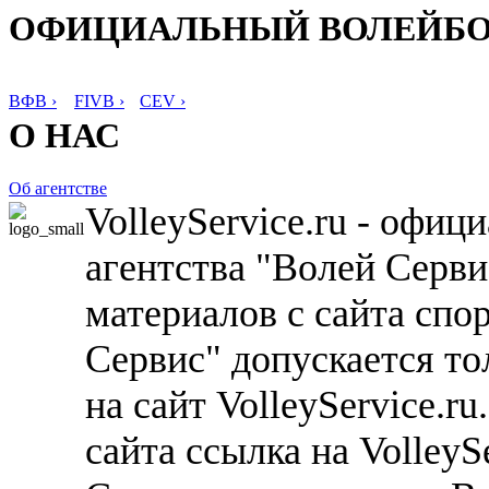
ОФИЦИАЛЬНЫЙ ВОЛЕЙБ
ВФВ ›
FIVB ›
CEV ›
О НАС
Об агентстве
VolleyService.ru - офи
агентства "Волей Серв
материалов с сайта спо
Сервис" допускается то
на сайт VolleyService.r
сайта ссылка на VolleyS