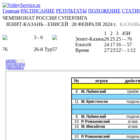
Главная
РАСПИСАНИЕ
РЕЗУЛЬТАТЫ
ПОЛОЖЕНИЕ
СТАТИ
ЧЕМПИОНАТ РОССИИ СУПЕРЛИГА
ЗЕНИТ-КАЗАНЬ - ЕНИСЕЙ
28 ФЕВРАЛЯ 2024 г.
КАЗАНЬ
1
2
3
4
5
И
3 - 0
Зенит-Казань
26
25
25
-
-
76
Енисей
24
17
16
-
-
57
76
26-й Тур
57
Время
27'
23'
22'
-
-
1:12
АНОНС
РЕЗУЛЬТАТЫ
ДИНАМИКА
№
игрок
дейст
8
М. Лабинский
приём
11
М. Кристенсон
подача
8
М. Лабинский
подача
10
Р. Романовский
атака
18
М. Михайлов
атака
10
Р. Романовский
подача