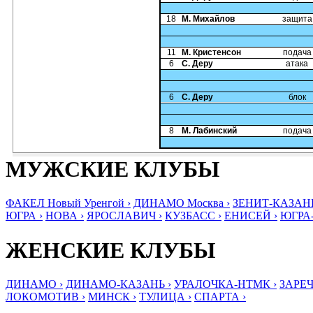
18
М. Михайлов
защита
11
М. Кристенсон
подача
6
С. Деру
атака
6
С. Деру
блок
8
М. Лабинский
подача
МУЖСКИЕ КЛУБЫ
ФАКЕЛ Новый Уренгой ›
ДИНАМО Москва ›
ЗЕНИТ-КАЗАНЬ
ЮГРА ›
НОВА ›
ЯРОСЛАВИЧ ›
КУЗБАСС ›
ЕНИСЕЙ ›
ЮГРА
ЖЕНСКИЕ КЛУБЫ
ДИНАМО ›
ДИНАМО-КАЗАНЬ ›
УРАЛОЧКА-НТМК ›
ЗАРЕЧ
ЛОКОМОТИВ ›
МИНСК ›
ТУЛИЦА ›
СПАРТА ›