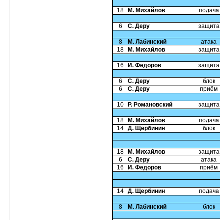
18
М. Михайлов
подача
6
С. Деру
защита
8
М. Лабинский
атака
18
М. Михайлов
защита
16
И. Федоров
защита
6
С. Деру
блок
6
С. Деру
приём
10
Р. Романовский
защита
18
М. Михайлов
подача
14
Д. Щербинин
блок
18
М. Михайлов
защита
6
С. Деру
атака
16
И. Федоров
приём
14
Д. Щербинин
подача
8
М. Лабинский
блок