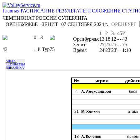
Главная
РАСПИСАНИЕ
РЕЗУЛЬТАТЫ
ПОЛОЖЕНИЕ
СТАТИ
ЧЕМПИОНАТ РОССИИ СУПЕРЛИГА
ОРЕНБУРЖЬЕ - ЗЕНИТ
07 СЕНТЯБРЯ 2024 г.
ОРЕНБУРГ
1
2
3
4
5
И
0 - 3
Оренбуржье
13
18
12
-
-
43
Зенит
25
25
25
-
-
75
43
1-й Тур
75
Время
24'
23'
23'
-
-
1:10
АНОНС
РЕЗУЛЬТАТЫ
ДИНАМИКА
№
игрок
дейст
4
А. Александров
блок
21
М. Хлякин
атака
18
А. Коченов
приём