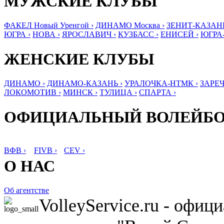
МУЖСКИЕ КЛУБЫ
ФАКЕЛ Новый Уренгой ›
ДИНАМО Москва ›
ЗЕНИТ-КАЗАНЬ
ЮГРА ›
НОВА ›
ЯРОСЛАВИЧ ›
КУЗБАСС ›
ЕНИСЕЙ ›
ЮГРА
ЖЕНСКИЕ КЛУБЫ
ДИНАМО ›
ДИНАМО-КАЗАНЬ ›
УРАЛОЧКА-НТМК ›
ЗАРЕЧ
ЛОКОМОТИВ ›
МИНСК ›
ТУЛИЦА ›
СПАРТА ›
ОФИЦИАЛЬНЫЙ ВОЛЕЙБ
ВФВ ›
FIVB ›
CEV ›
О НАС
Об агентстве
VolleyService.ru - офи