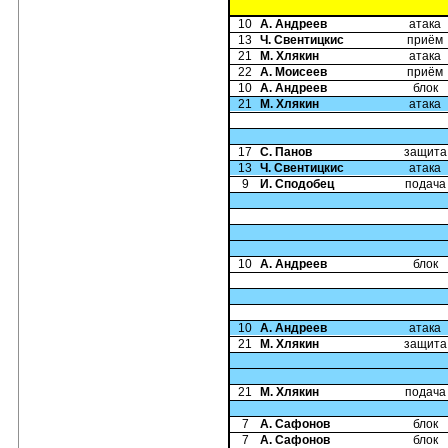
10
А. Андреев
атака
13
Ч. Свентицкис
приём
21
М. Хлякин
атака
22
А. Моисеев
приём
10
А. Андреев
блок
21
М. Хлякин
атака
17
С. Панов
защита
13
Ч. Свентицкис
атака
9
И. Сподобец
подача
10
А. Андреев
блок
10
А. Андреев
атака
21
М. Хлякин
защита
21
М. Хлякин
подача
7
А. Сафонов
блок
7
А. Сафонов
блок