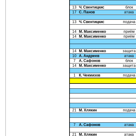
13
Ч. Свентицкис
блок
17
С. Панов
атака
13
Ч. Свентицкис
подача
14
М. Максименко
приём
14
М. Максименко
приём
14
М. Максименко
защита
10
А. Андреев
атака
7
А. Сафонов
блок
14
М. Максименко
защита
1
К. Чекмизов
подача
21
М. Хлякин
подача
7
А. Сафонов
атака
21
М. Хлякин
атака