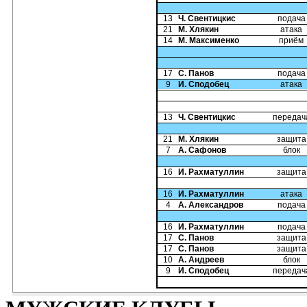
13
Ч. Свентицкис
подача
21
М. Хлякин
атака
14
М. Максименко
приём
17
С. Панов
подача
9
И. Сподобец
атака
13
Ч. Свентицкис
передач
21
М. Хлякин
защита
7
А. Сафонов
блок
16
И. Рахматуллин
защита
16
И. Рахматуллин
атака
4
А. Александров
подача
16
И. Рахматуллин
подача
17
С. Панов
защита
17
С. Панов
защита
10
А. Андреев
блок
9
И. Сподобец
передач