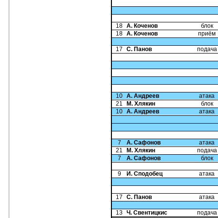
18
А. Коченов
блок
18
А. Коченов
приём
17
С. Панов
подача
10
А. Андреев
атака
21
М. Хлякин
блок
10
А. Андреев
атака
7
А. Сафонов
атака
21
М. Хлякин
подача
7
А. Сафонов
блок
9
И. Сподобец
атака
17
С. Панов
атака
13
Ч. Свентицкис
подача