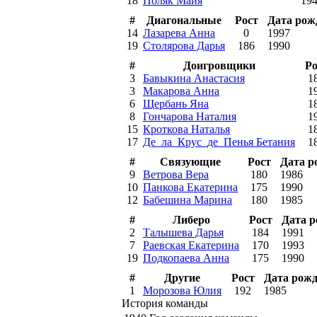
18
Поляк Майя
19
#
Диагональные
Рост
Дата рож
14
Лазарева Анна
0
1997
19
Столярова Дарья
186
1990
#
Доигровщики
Ро
3
Бавыкина Анастасия
1
3
Макарова Анна
1
6
Щербань Яна
1
8
Гончарова Наталия
1
15
Кроткова Наталья
1
17
Де_ла_Крус_де_Пенья Бетания
1
#
Связующие
Рост
Дата р
9
Ветрова Вера
180
1986
10
Панкова Екатерина
175
1990
12
Бабешина Марина
180
1985
#
Либеро
Рост
Дата 
2
Талышева Дарья
184
1991
7
Раевская Екатерина
170
1993
19
Подкопаева Анна
175
1990
#
Другие
Рост
Дата рож
1
Морозова Юлия
192
1985
История команды