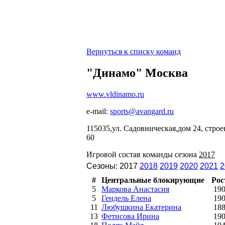
Вернуться к списку команд
"Динамо" Москва
www.vldinamo.ru
e-mail:
sports@avangard.ru
115035,ул. Садовническая,дом 24, стро
60
Игровой состав команды сезона
2017
Сезоны: 2017
2018
2019
2020
2021
2
#
Центральные блокирующие
Рос
5
Маркова Анастасия
19
5
Гендель Елена
19
11
Любушкина Екатерина
18
13
Фетисова Ирина
19