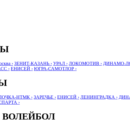
БЫ
ква ›
ЗЕНИТ-КАЗАНЬ ›
УРАЛ ›
ЛОКОМОТИВ ›
ДИНАМО-ЛО
СС ›
ЕНИСЕЙ ›
ЮГРА-САМОТЛОР ›
БЫ
ЛОЧКА-НТМК ›
ЗАРЕЧЬЕ ›
ЕНИСЕЙ ›
ЛЕНИНГРАДКА ›
ДИНА
СПАРТА ›
 ВОЛЕЙБОЛ