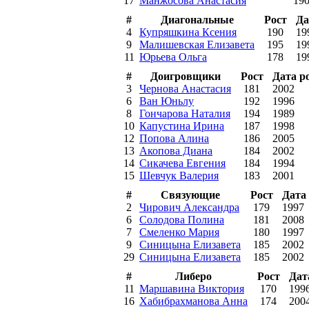
17
Манжосова Анастасия
19
#
Диагональные
Рост
Да
4
Купряшкина Ксения
190
19
9
Малишевская Елизавета
195
19
11
Юрьева Ольга
178
19
#
Доигровщики
Рост
Дата р
3
Чернова Анастасия
181
2002
6
Ван Юньлу
192
1996
8
Гончарова Наталия
194
1989
10
Капустина Ирина
187
1998
12
Попова Алина
186
2005
13
Акопова Диана
184
2002
14
Сикачева Евгения
184
1994
15
Шевчук Валерия
183
2001
#
Связующие
Рост
Дата
2
Чирович Александра
179
1997
6
Солодова Полина
181
2008
7
Смеленко Мария
180
1997
9
Синицына Елизавета
185
2002
29
Синицына Елизавета
185
2002
#
Либеро
Рост
Дат
11
Маршавина Виктория
170
199
16
Хабибрахманова Анна
174
200