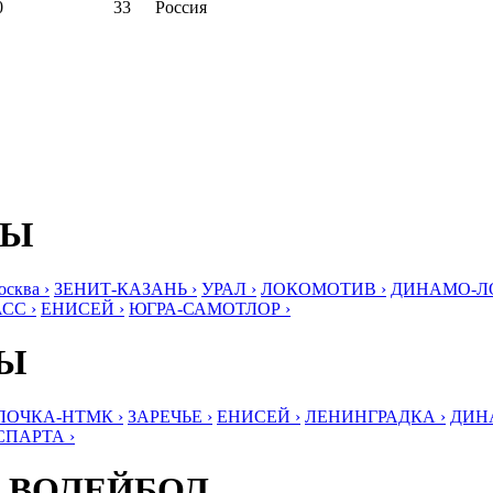
0
33
Россия
БЫ
ква ›
ЗЕНИТ-КАЗАНЬ ›
УРАЛ ›
ЛОКОМОТИВ ›
ДИНАМО-ЛО
СС ›
ЕНИСЕЙ ›
ЮГРА-САМОТЛОР ›
БЫ
ЛОЧКА-НТМК ›
ЗАРЕЧЬЕ ›
ЕНИСЕЙ ›
ЛЕНИНГРАДКА ›
ДИНА
СПАРТА ›
 ВОЛЕЙБОЛ