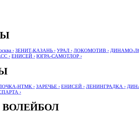
БЫ
ква ›
ЗЕНИТ-КАЗАНЬ ›
УРАЛ ›
ЛОКОМОТИВ ›
ДИНАМО-ЛО
СС ›
ЕНИСЕЙ ›
ЮГРА-САМОТЛОР ›
БЫ
ЛОЧКА-НТМК ›
ЗАРЕЧЬЕ ›
ЕНИСЕЙ ›
ЛЕНИНГРАДКА ›
ДИНА
СПАРТА ›
 ВОЛЕЙБОЛ