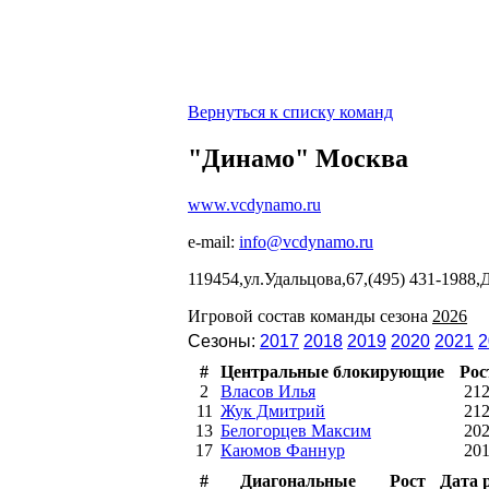
Вернуться к списку команд
"Динамо" Москва
www.vcdynamo.ru
e-mail:
info@vcdynamo.ru
119454,ул.Удальцова,67,(495) 431-1988
Игровой состав команды сезона
2026
Сезоны:
2017
2018
2019
2020
2021
2
#
Центральные блокирующие
Рос
2
Власов Илья
21
11
Жук Дмитрий
21
13
Белогорцев Максим
20
17
Каюмов Фаннур
20
#
Диагональные
Рост
Дата 