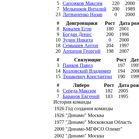
5
Сапожков Максим
220
2000
7
Мельников Виталий
200
1989
23
Литвиненко Назар
0
2000
#
Доигровщики
Рост
Дата ро
8
Ковалев Егор
180
2001
9
Богдан Денис
200
1996
10
Зудин Никита
0
2000
18
Семышев Антон
204
1997
20
Архипов Георгий
198
2007
#
Связующие
Рост
Дат
3
Панков Павел
197
199
14
Козловский Владимир
194
200
15
Тюшкевич Константин
190
199
#
Либеро
Рост
Дата ро
6
Середа Максим
182
2005
7
Баранов Евгений
183
1995
История команды
1926
Год создания команды
1926
"Динамо" Москва
1977
"Динамо" Московская Область
2000
"Динамо-МГФСО Олимп"
2002
"Динамо" Москва