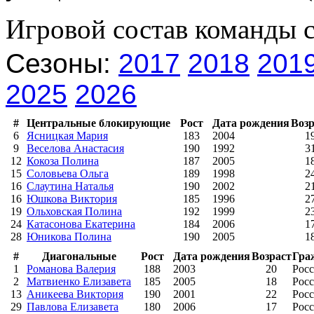
Игровой состав команды 
Сезоны:
2017
2018
201
2025
2026
#
Центральные блокирующие
Рост
Дата рождения
Возр
6
Ясницкая Мария
183
2004
1
9
Веселова Анастасия
190
1992
3
12
Кокоза Полина
187
2005
1
15
Соловьева Ольга
189
1998
2
16
Слаутина Наталья
190
2002
2
16
Юшкова Виктория
185
1996
2
19
Ольховская Полина
192
1999
2
24
Катасонова Екатерина
184
2006
1
28
Юникова Полина
190
2005
1
#
Диагональные
Рост
Дата рождения
Возраст
Гра
1
Романова Валерия
188
2003
20
Рос
2
Матвиенко Елизавета
185
2005
18
Рос
13
Аникеева Виктория
190
2001
22
Рос
29
Павлова Елизавета
180
2006
17
Рос