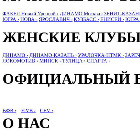
ФАКЕЛ Новый Уренгой ›
ДИНАМО Москва ›
ЗЕНИТ-КАЗАНЬ
ЮГРА ›
НОВА ›
ЯРОСЛАВИЧ ›
КУЗБАСС ›
ЕНИСЕЙ ›
ЮГРА
ЖЕНСКИЕ КЛУБ
ДИНАМО ›
ДИНАМО-КАЗАНЬ ›
УРАЛОЧКА-НТМК ›
ЗАРЕЧ
ЛОКОМОТИВ ›
МИНСК ›
ТУЛИЦА ›
СПАРТА ›
ОФИЦИАЛЬНЫЙ 
ВФВ ›
FIVB ›
CEV ›
О НАС