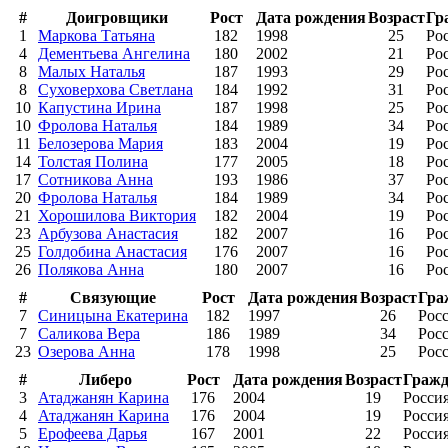
#
Доигровщики
Рост
Дата рождения
Возраст
Гр
1
Маркова Татьяна
182
1998
25
Ро
4
Дементьева Ангелина
180
2002
21
Ро
8
Малых Наталья
187
1993
29
Ро
8
Суховерхова Светлана
184
1992
31
Ро
10
Капустина Ирина
187
1998
25
Ро
10
Фролова Наталья
184
1989
34
Ро
11
Белозерова Мария
183
2004
19
Ро
14
Толстая Полина
177
2005
18
Ро
17
Сотникова Анна
193
1986
37
Ро
20
Фролова Наталья
184
1989
34
Ро
21
Хорошилова Виктория
182
2004
19
Ро
23
Арбузова Анастасия
182
2007
16
Ро
25
Голдобина Анастасия
176
2007
16
Ро
26
Полякова Анна
180
2007
16
Ро
#
Связующие
Рост
Дата рождения
Возраст
Гра
7
Синицына Екатерина
182
1997
26
Рос
7
Саликова Вера
186
1989
34
Рос
23
Озерова Анна
178
1998
25
Рос
#
Либеро
Рост
Дата рождения
Возраст
Гражд
3
Атаджанян Карина
176
2004
19
Росси
4
Атаджанян Карина
176
2004
19
Росси
5
Ерофеева Дарья
167
2001
22
Росси