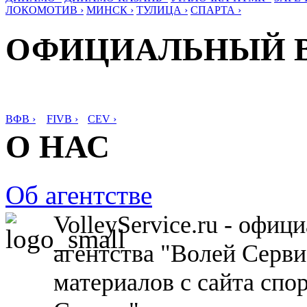
ЛОКОМОТИВ ›
МИНСК ›
ТУЛИЦА ›
СПАРТА ›
ОФИЦИАЛЬНЫЙ 
ВФВ ›
FIVB ›
CEV ›
О НАС
Об агентстве
VolleyService.ru - офи
агентства "Волей Серв
материалов с сайта спо