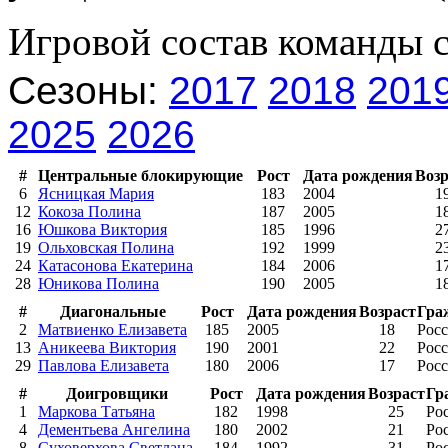
Игровой состав команды 
Сезоны:
2017
2018
201
2025
2026
#
Центральные блокирующие
Рост
Дата рождения
Возр
6
Ясницкая Мария
183
2004
1
12
Кокоза Полина
187
2005
1
16
Юшкова Виктория
185
1996
2
19
Ольховская Полина
192
1999
2
24
Катасонова Екатерина
184
2006
1
28
Юникова Полина
190
2005
1
#
Диагональные
Рост
Дата рождения
Возраст
Гра
2
Матвиенко Елизавета
185
2005
18
Рос
13
Аникеева Виктория
190
2001
22
Рос
29
Павлова Елизавета
180
2006
17
Рос
#
Доигровщики
Рост
Дата рождения
Возраст
Гр
1
Маркова Татьяна
182
1998
25
Ро
4
Дементьева Ангелина
180
2002
21
Ро
8
Суховерхова Светлана
184
1992
31
Ро