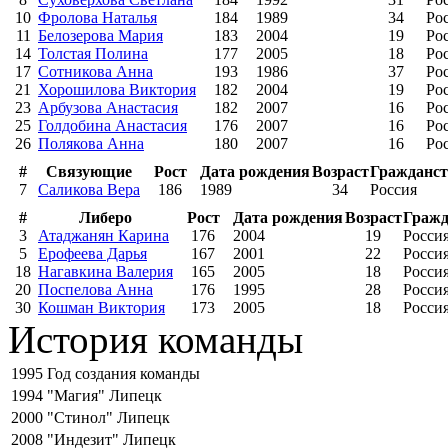
10
Фролова Наталья
184
1989
34
Ро
11
Белозерова Мария
183
2004
19
Ро
14
Толстая Полина
177
2005
18
Ро
17
Сотникова Анна
193
1986
37
Ро
21
Хорошилова Виктория
182
2004
19
Ро
23
Арбузова Анастасия
182
2007
16
Ро
25
Голдобина Анастасия
176
2007
16
Ро
26
Полякова Анна
180
2007
16
Ро
#
Связующие
Рост
Дата рождения
Возраст
Гражданст
7
Саликова Вера
186
1989
34
Россия
#
Либеро
Рост
Дата рождения
Возраст
Гражд
3
Атаджанян Карина
176
2004
19
Росси
5
Ерофеева Дарья
167
2001
22
Росси
18
Нагавкина Валерия
165
2005
18
Росси
20
Поспелова Анна
176
1995
28
Росси
30
Кошман Виктория
173
2005
18
Росси
История команды
1995
Год создания команды
1994
"Магия" Липецк
2000
"Стинол" Липецк
2008
"Индезит" Липецк