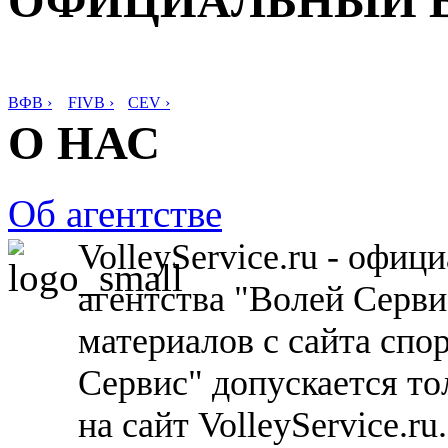
ОФИЦИАЛЬНЫЙ 
ВФВ ›
FIVB ›
CEV ›
О НАС
Об агентстве
VolleyService.ru - офи
агентства "Волей Серв
материалов с сайта спо
Сервис" допускается то
на сайт VolleyService.r