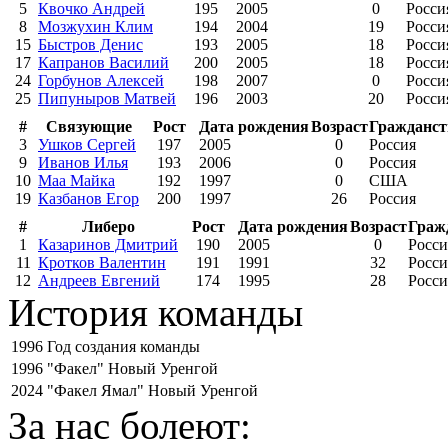
5
Квочко Андрей
195
2005
0
Росси
8
Мозжухин Клим
194
2004
19
Росси
15
Быстров Денис
193
2005
18
Росси
17
Капранов Василий
200
2005
18
Росси
24
Горбунов Алексей
198
2007
0
Росси
25
Пипуныров Матвей
196
2003
20
Росси
#
Связующие
Рост
Дата рождения
Возраст
Гражданст
3
Ушков Сергей
197
2005
0
Россия
9
Иванов Илья
193
2006
0
Россия
10
Маа Майка
192
1997
0
США
19
Казбанов Егор
200
1997
26
Россия
#
Либеро
Рост
Дата рождения
Возраст
Граж
1
Казаринов Дмитрий
190
2005
0
Росси
11
Кротков Валентин
191
1991
32
Росси
12
Андреев Евгений
174
1995
28
Росси
История команды
1996
Год создания команды
1996
"Факел" Новый Уренгой
2024
"Факел Ямал" Новый Уренгой
За нас болеют: