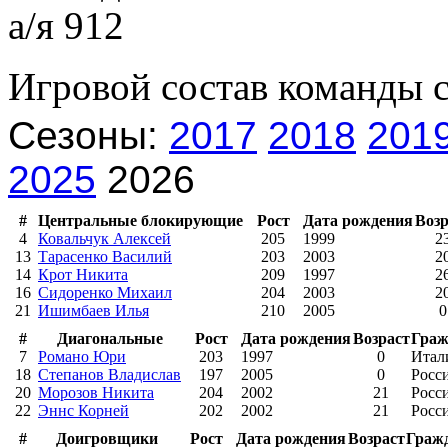
а/я 912
Игровой состав команды 
Сезоны:
2017
2018
201
2025
2026
#
Центральные блокирующие
Рост
Дата рождения
Возр
4
Ковальчук Алексей
205
1999
2
13
Тарасенко Василий
203
2003
2
14
Крот Никита
209
1997
2
16
Сидоренко Михаил
204
2003
2
21
Ишимбаев Илья
210
2005
0
#
Диагональные
Рост
Дата рождения
Возраст
Граж
7
Романо Юри
203
1997
0
Итал
18
Степанов Владислав
197
2005
0
Росс
20
Морозов Никита
204
2002
21
Росс
22
Эннс Корней
202
2002
21
Росс
#
Доигровщики
Рост
Дата рождения
Возраст
Граж