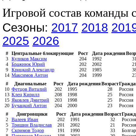
Игровой состав команды 
Сезоны:
2017
2018
201
2025
2026
#
Центральные блокирующие
Рост
Дата рождения
Возр
3
Куликов Максим
204
1992
3
4
Бражнюк Юрий
202
2002
2
9
Крицкий Александр
202
1985
3
14
Максимов Антон
204
1999
2
#
Диагональные
Рост
Дата рождения
Возраст
Гражда
10
Фетцов Виталий
202
1995
28
Россия
13
Клец Кирилл
208
1998
25
Россия
15
Яковлев Дмитрий
203
1998
25
Россия
20
Бучацкий Антон
204
2000
23
Россия
#
Доигровщики
Рост
Дата рождения
Возраст
Гражд
2
Валеев Иван
202
1991
32
Россия
5
Тришин Владислав
201
2002
21
Россия
7
Скримов Тодор
191
1990
33
Болга
8
Перминов Максим
198
2003
20
Россия