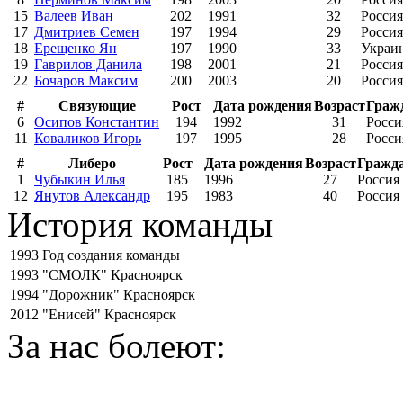
15
Валеев Иван
202
1991
32
Россия
17
Дмитриев Семен
197
1994
29
Россия
18
Ерещенко Ян
197
1990
33
Украи
19
Гаврилов Данила
198
2001
21
Россия
22
Бочаров Максим
200
2003
20
Россия
#
Связующие
Рост
Дата рождения
Возраст
Граж
6
Осипов Константин
194
1992
31
Росси
11
Коваликов Игорь
197
1995
28
Росси
#
Либеро
Рост
Дата рождения
Возраст
Гражд
1
Чубыкин Илья
185
1996
27
Россия
12
Янутов Александр
195
1983
40
Россия
История команды
1993
Год создания команды
1993
"СМОЛК" Красноярск
1994
"Дорожник" Красноярск
2012
"Енисей" Красноярск
За нас болеют: