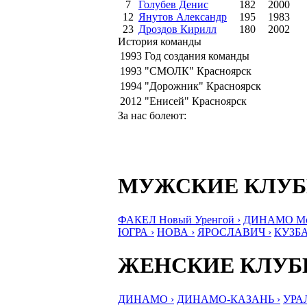
7
Голубев Денис
182
2000
12
Янутов Александр
195
1983
23
Дроздов Кирилл
180
2002
История команды
1993
Год создания команды
1993
"СМОЛК" Красноярск
1994
"Дорожник" Красноярск
2012
"Енисей" Красноярск
За нас болеют:
МУЖСКИЕ КЛУ
ФАКЕЛ Новый Уренгой ›
ДИНАМО Мос
ЮГРА ›
НОВА ›
ЯРОСЛАВИЧ ›
КУЗБА
ЖЕНСКИЕ КЛУ
ДИНАМО ›
ДИНАМО-КАЗАНЬ ›
УРА