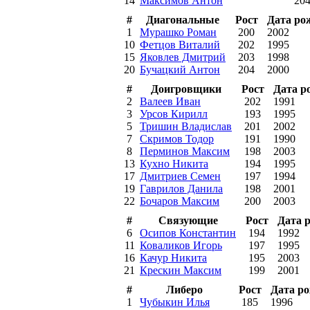
14
Максимов Антон
20
#
Диагональные
Рост
Дата ро
1
Мурашко Роман
200
2002
10
Фетцов Виталий
202
1995
15
Яковлев Дмитрий
203
1998
20
Бучацкий Антон
204
2000
#
Доигровщики
Рост
Дата р
2
Валеев Иван
202
1991
3
Урсов Кирилл
193
1995
5
Тришин Владислав
201
2002
7
Скримов Тодор
191
1990
8
Перминов Максим
198
2003
13
Кухно Никита
194
1995
17
Дмитриев Семен
197
1994
19
Гаврилов Данила
198
2001
22
Бочаров Максим
200
2003
#
Связующие
Рост
Дата 
6
Осипов Константин
194
1992
11
Коваликов Игорь
197
1995
16
Качур Никита
195
2003
21
Крескин Максим
199
2001
#
Либеро
Рост
Дата р
1
Чубыкин Илья
185
1996