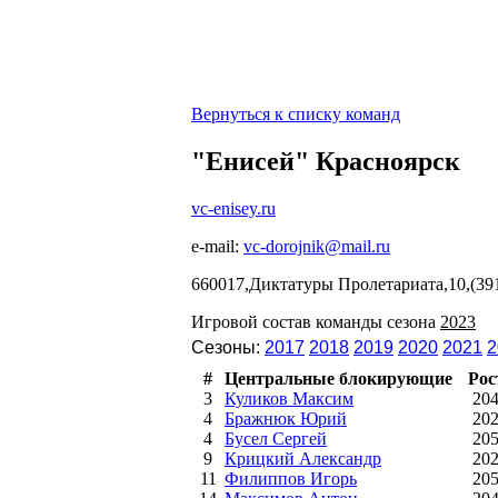
Вернуться к списку команд
"Енисей" Красноярск
vc-enisey.ru
e-mail:
vc-dorojnik@mail.ru
660017,Диктатуры Пролетариата,10,(391
Игровой состав команды сезона
2023
Сезоны:
2017
2018
2019
2020
2021
2
#
Центральные блокирующие
Рос
3
Куликов Максим
20
4
Бражнюк Юрий
20
4
Бусел Сергей
20
9
Крицкий Александр
20
11
Филиппов Игорь
20