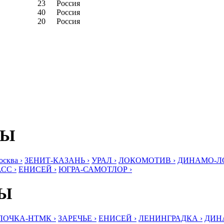
23
Россия
40
Россия
20
Россия
БЫ
ква ›
ЗЕНИТ-КАЗАНЬ ›
УРАЛ ›
ЛОКОМОТИВ ›
ДИНАМО-ЛО
СС ›
ЕНИСЕЙ ›
ЮГРА-САМОТЛОР ›
БЫ
ЛОЧКА-НТМК ›
ЗАРЕЧЬЕ ›
ЕНИСЕЙ ›
ЛЕНИНГРАДКА ›
ДИНА