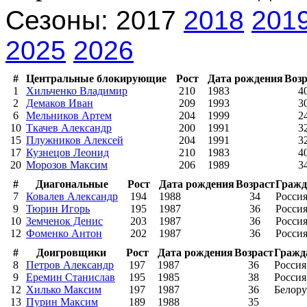
Сезоны: 2017
2018
201
2025
2026
#
Центральные блокирующие
Рост
Дата рождения
Возр
1
Хильченко Владимир
210
1983
4
2
Демаков Иван
209
1993
3
6
Мельников Артем
204
1999
2
10
Ткачев Александр
200
1991
3
15
Плужников Алексей
204
1991
3
17
Кузнецов Леонид
210
1983
4
20
Морозов Максим
206
1989
3
#
Диагональные
Рост
Дата рождения
Возраст
Гражд
7
Ковалев Александр
194
1988
34
Росси
9
Тюрин Игорь
195
1987
36
Росси
10
Земченок Денис
203
1987
36
Росси
12
Фоменко Антон
202
1987
36
Росси
#
Доигровщики
Рост
Дата рождения
Возраст
Гражд
8
Петров Александр
197
1987
36
Россия
9
Еремин Станислав
195
1985
38
Россия
12
Хилько Максим
197
1987
36
Белору
13
Пурин Максим
189
1988
35