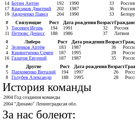
14
Ботин Антон
192
1990
33
Россия
17
Красиков Дмитрий
202
1987
36
Россия
19
Авдоченко Павел
204
1990
33
Белору
#
Связующие
Рост
Дата рождения
Возраст
Граждан
3
Тисевич Игорь
194
1991
32
Россия
11
Петровс Денисс
188
1986
37
Латвия
#
Либеро
Рост
Дата рождения
Возраст
Граж
2
Зеленков Артём
183
1987
36
Росси
4
Кривитченко Семен
187
1995
28
Росси
16
Галатов Евгений
187
1987
35
Росси
#
Другие
Рост
Дата рождения
Возраст
Гра
5
Пархоменко Виталий
194
1997
26
Росс
8
Голубев Александр
188
1995
28
Росс
История команды
2004
Год создания команды
2004
"Динамо" Ленинградксая обл.
За нас болеют: