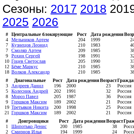
Сезоны:
2017
2018
201
2025
2026
#
Центральные блокирующие
Рост
Дата рождения
Возр
4
Мельников Артем
204
1999
2
7
Кузнецов Леонид
210
1983
4
7
Смоляр Артем
209
1985
3
9
Рохин Сергей
198
1991
3
10
Гоцев Светослав
205
1990
3
12
Бёме Маркус
210
1985
3
18
Волков Александр
210
1985
3
#
Диагональные
Рост
Дата рождения
Возраст
Гражда
3
Андреев Данил
196
2000
23
Россия
5
Колесник Андрей
202
1991
32
Россия
8
Мороз Павел
205
1987
36
Россия
9
Горшков Максим
189
2002
21
Россия
19
Третьяков Никита
200
1998
25
Россия
21
Горшков Максим
189
2002
21
Россия
#
Доигровщики
Рост
Дата рождения
Возраст
Граж
1
Шипотько Денис
200
1985
38
Росс
2
Смирнов Илья
194
1999
24
Росс