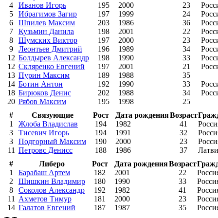
4
Иванов Игорь
195
2000
23
Росс
5
Ибрагимов Загир
197
1999
24
Росс
6
Шпилев Максим
203
1986
36
Росс
7
Кузьмин Данила
198
2001
22
Росс
8
Шумских Виктор
197
2000
23
Росс
9
Леонтьев Дмитрий
196
1989
34
Росс
12
Болдырев Александр
198
1990
33
Росс
12
Скляренко Евгений
197
2001
21
Росс
13
Пурин Максим
189
1988
35
14
Ботин Антон
192
1990
33
Росс
18
Бирюков Денис
202
1988
34
Росс
20
Рябов Максим
195
1998
25
#
Связующие
Рост
Дата рождения
Возраст
Граж
1
Жлоба Владислав
194
1982
41
Росси
3
Тисевич Игорь
194
1991
32
Росси
3
Подгорный Максим
190
2000
23
Росси
11
Петровс Денисс
188
1986
37
Латви
#
Либеро
Рост
Дата рождения
Возраст
Граж
1
Барабаш Артем
182
2001
22
Росси
2
Шишкин Владимир
180
1990
33
Росси
8
Соколов Александр
192
1982
41
Росси
11
Ахметов Тимур
181
2000
23
Росси
14
Галатов Евгений
187
1987
35
Росси