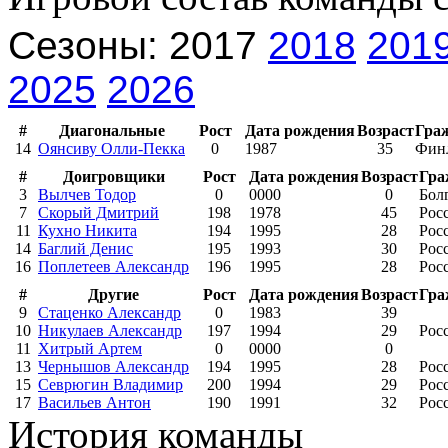
Сезоны: 2017
2018
201
2025
2026
#
Диагональные
Рост
Дата рождения
Возраст
Гра
14
Оянсиву Олли-Пекка
0
1987
35
Фин
#
Доигровщики
Рост
Дата рождения
Возраст
Гра
3
Вылчев Тодор
0
0000
0
Бол
7
Скорый Дмитрий
198
1978
45
Рос
11
Кухно Никита
194
1995
28
Рос
14
Баглий Денис
195
1993
30
Рос
16
Поплетеев Александр
196
1995
28
Рос
#
Другие
Рост
Дата рождения
Возраст
Гра
9
Стаценко Александр
0
1983
39
10
Никулаев Александр
197
1994
29
Рос
11
Хитрый Артем
0
0000
0
13
Чернышов Александр
194
1995
28
Рос
15
Севрюгин Владимир
200
1994
29
Рос
17
Васильев Антон
190
1991
32
Рос
История команды