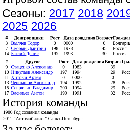
Сезоны:
2017
2018
201
2025
2026
#
Доигровщики
Рост
Дата рождения
Возраст
Гражда
3
Вылчев Тодор
0
0000
0
Болгари
7
Скорый Дмитрий
198
1978
45
Россия
14
Баглий Денис
195
1993
30
Россия
#
Другие
Рост
Дата рождения
Возраст
Гра
9
Стаценко Александр
0
1983
39
10
Никулаев Александр
197
1994
29
Рос
11
Хитрый Артем
0
0000
0
13
Чернышов Александр
194
1995
28
Рос
15
Севрюгин Владимир
200
1994
29
Рос
17
Васильев Антон
190
1991
32
Рос
История команды
1980
Год создания команды
2011
"Автомобилист" Санкт-Петербург
За нас болеют: