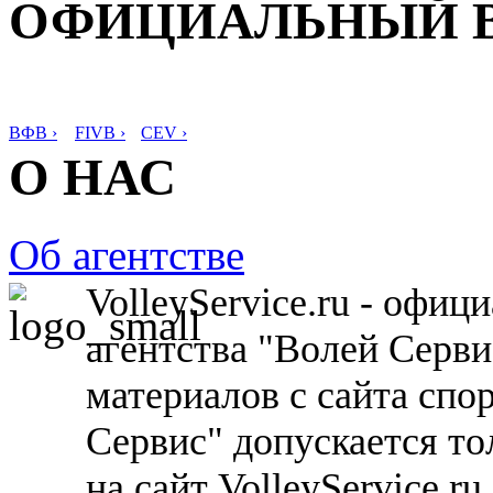
ОФИЦИАЛЬНЫЙ 
ВФВ ›
FIVB ›
CEV ›
О НАС
Об агентстве
VolleyService.ru - офи
агентства "Волей Серв
материалов с сайта спо
Сервис" допускается то
на сайт VolleyService.r