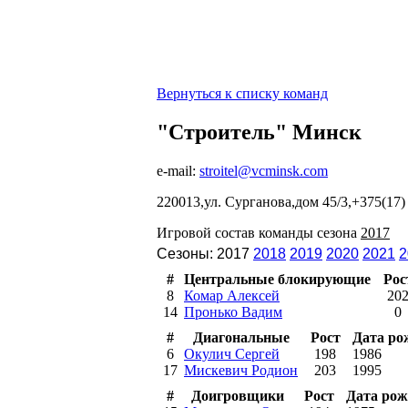
Вернуться к списку команд
"Строитель" Минск
e-mail:
stroitel@vcminsk.com
220013,ул. Сурганова,дом 45/3,+375(17) 2
Игровой состав команды сезона
2017
Сезоны: 2017
2018
2019
2020
2021
2
#
Центральные блокирующие
Рос
8
Комар Алексей
20
14
Пронько Вадим
0
#
Диагональные
Рост
Дата ро
6
Окулич Сергей
198
1986
17
Мискевич Родион
203
1995
#
Доигровщики
Рост
Дата рож