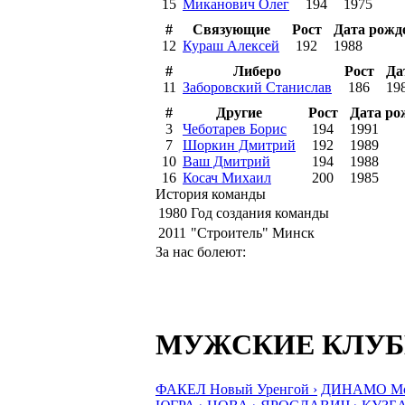
15
Миканович Олег
194
1975
#
Связующие
Рост
Дата рожд
12
Кураш Алексей
192
1988
#
Либеро
Рост
Да
11
Заборовский Станислав
186
19
#
Другие
Рост
Дата ро
3
Чеботарев Борис
194
1991
7
Шоркин Дмитрий
192
1989
10
Ваш Дмитрий
194
1988
16
Косач Михаил
200
1985
История команды
1980
Год создания команды
2011
"Строитель" Минск
За нас болеют:
МУЖСКИЕ КЛУ
ФАКЕЛ Новый Уренгой ›
ДИНАМО Мос