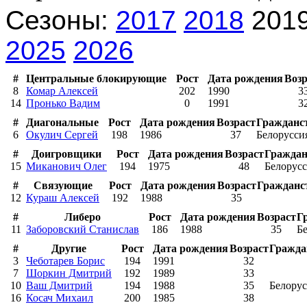
Сезоны:
2017
2018
201
2025
2026
#
Центральные блокирующие
Рост
Дата рождения
Возр
8
Комар Алексей
202
1990
3
14
Пронько Вадим
0
1991
3
#
Диагональные
Рост
Дата рождения
Возраст
Гражданс
6
Окулич Сергей
198
1986
37
Белорусси
#
Доигровщики
Рост
Дата рождения
Возраст
Граждан
15
Миканович Олег
194
1975
48
Белорус
#
Связующие
Рост
Дата рождения
Возраст
Гражданс
12
Кураш Алексей
192
1988
35
#
Либеро
Рост
Дата рождения
Возраст
Г
11
Заборовский Станислав
186
1988
35
Б
#
Другие
Рост
Дата рождения
Возраст
Гражда
3
Чеботарев Борис
194
1991
32
7
Шоркин Дмитрий
192
1989
33
10
Ваш Дмитрий
194
1988
35
Белорус
16
Косач Михаил
200
1985
38