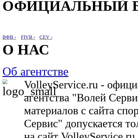
ОФИЦИАЛЬНЫЙ 
ВФВ ›
FIVB ›
CEV ›
О НАС
Об агентстве
VolleyService.ru - офи
агентства "Волей Серв
материалов с сайта спо
Сервис" допускается то
на сайт VolleyService.r