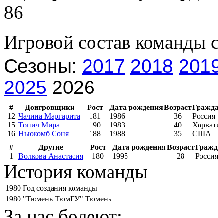
86
Игровой состав команды 
Сезоны:
2017
2018
201
2025
2026
#
Доигровщики
Рост
Дата рождения
Возраст
Гражда
12
Чачина Маргарита
181
1986
36
Россия
15
Топич Мира
190
1983
40
Хорват
16
Ньюкомб Соня
188
1988
35
США
#
Другие
Рост
Дата рождения
Возраст
Гражд
1
Волкова Анастасия
180
1995
28
Россия
История команды
1980
Год создания команды
1980
"Тюмень-ТюмГУ" Тюмень
За нас болеют: