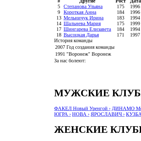
#
Другие
Рост
Дата
5
Степанова Ульяна
175
1996
9
Короткая Анна
184
1996
13
Мельничук Ирина
183
1994
14
Шальнева Мария
175
1999
17
Шингарева Елизавета
184
1994
18
Высоцкая Дарья
171
1997
История команды
2007
Год создания команды
1991
"Воронеж" Воронеж
За нас болеют:
МУЖСКИЕ КЛУ
ФАКЕЛ Новый Уренгой ›
ДИНАМО Мос
ЮГРА ›
НОВА ›
ЯРОСЛАВИЧ ›
КУЗБА
ЖЕНСКИЕ КЛУ