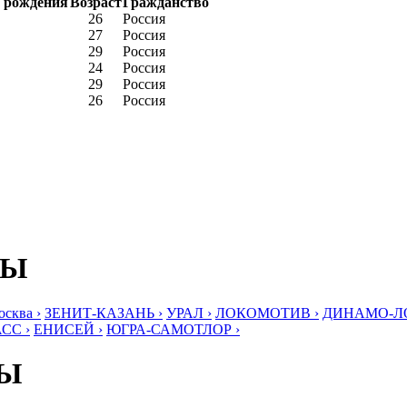
 рождения
Возраст
Гражданство
26
Россия
27
Россия
29
Россия
24
Россия
29
Россия
26
Россия
БЫ
ква ›
ЗЕНИТ-КАЗАНЬ ›
УРАЛ ›
ЛОКОМОТИВ ›
ДИНАМО-ЛО
СС ›
ЕНИСЕЙ ›
ЮГРА-САМОТЛОР ›
БЫ