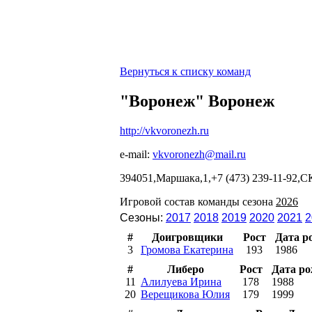
Вернуться к списку команд
"Воронеж" Воронеж
http://vkvoronezh.ru
e-mail:
vkvoronezh@mail.ru
394051,Маршака,1,+7 (473) 239-11-92,СК
Игровой состав команды сезона
2026
Сезоны:
2017
2018
2019
2020
2021
2
#
Доигровщики
Рост
Дата р
3
Громова Екатерина
193
1986
#
Либеро
Рост
Дата р
11
Алилуева Ирина
178
1988
20
Верещикова Юлия
179
1999