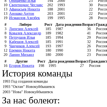
8
Онищенко Илья
194
2000
23
Росс
10
Свентицкис Чеславс
202
1993
30
Росс
13
Афанасьев Никита
188
2001
22
Росс
13
Аношко Антон
203
2001
22
Росс
19
Исмаилов Азизбек
199
1995
28
Росс
#
Либеро
Рост
Дата рождения
Возраст
Гражд
3
Липезин Алексей
185
1987
36
Росси
8
Ковалев Александр
189
1982
41
Росси
9
Петрушов Илья
185
1994
29
Росси
9
Кабешов Алексей
185
1991
32
Росси
9
Чанчиков Алексей
193
1997
26
Росси
12
Еремин Никита
180
1990
33
Росси
20
Ланин Михаил
180
2000
23
Росси
#
Другие
Рост
Дата рождения
Возраст
Гражданс
16
Егоров Никита
198
1995
27
Россия
История команды
1993
Год создания команды
1993
"Октан" Новокуйбышевск
2003
"Нова" Новокуйбышевск
За нас болеют: