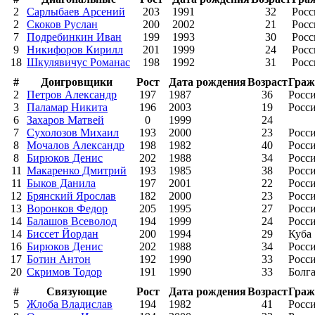
2
Сарлыбаев Арсений
203
1991
32
Росс
2
Скоков Руслан
200
2002
21
Росс
7
Подребинкин Иван
199
1993
30
Росс
9
Никифоров Кирилл
201
1999
24
Росс
18
Шкулявичус Романас
198
1992
31
Росс
#
Доигровщики
Рост
Дата рождения
Возраст
Граж
2
Петров Александр
197
1987
36
Росс
3
Паламар Никита
196
2003
19
Росс
6
Захаров Матвей
0
1999
24
7
Сухолозов Михаил
193
2000
23
Росс
8
Мочалов Александр
198
1982
40
Росс
8
Бирюков Денис
202
1988
34
Росс
11
Макаренко Дмитрий
193
1985
38
Росс
11
Быков Данила
197
2001
22
Росс
12
Брянский Ярослав
182
2000
23
Росс
13
Воронков Федор
205
1995
27
Росс
14
Балашов Всеволод
194
1999
24
Росс
14
Биссет Йордан
200
1994
29
Куба
16
Бирюков Денис
202
1988
34
Росс
17
Ботин Антон
192
1990
33
Росс
20
Скримов Тодор
191
1990
33
Болг
#
Связующие
Рост
Дата рождения
Возраст
Граж
5
Жлоба Владислав
194
1982
41
Росс