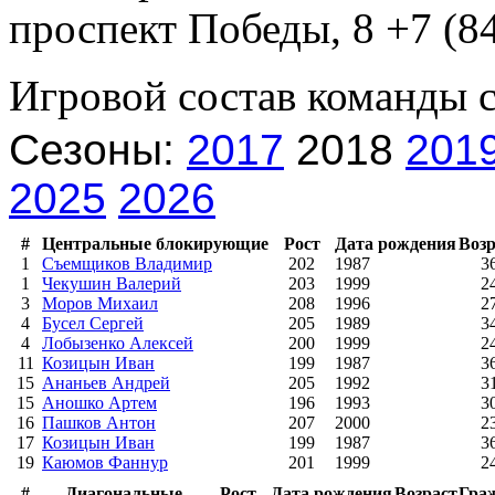
проспект Победы, 8 +7 (84
Игровой состав команды 
Сезоны:
2017
2018
201
2025
2026
#
Центральные блокирующие
Рост
Дата рождения
Возр
1
Съемщиков Владимир
202
1987
3
1
Чекушин Валерий
203
1999
2
3
Моров Михаил
208
1996
2
4
Бусел Сергей
205
1989
3
4
Лобызенко Алексей
200
1999
2
11
Козицын Иван
199
1987
3
15
Ананьев Андрей
205
1992
3
15
Аношко Артем
196
1993
3
16
Пашков Антон
207
2000
2
17
Козицын Иван
199
1987
3
19
Каюмов Фаннур
201
1999
2
#
Диагональные
Рост
Дата рождения
Возраст
Гра