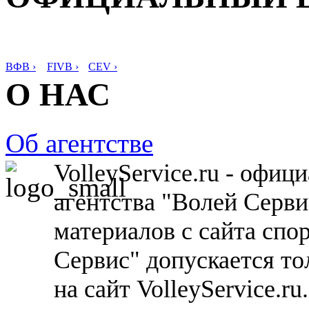
ВФВ ›
FIVB ›
CEV ›
О НАС
Об агентстве
VolleyService.ru - офи
агентства "Волей Серв
материалов с сайта спо
Сервис" допускается то
на сайт VolleyService.r