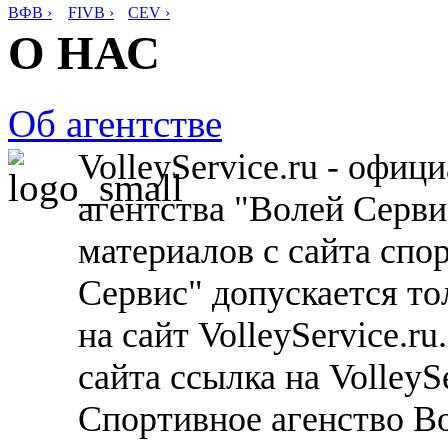
ВФВ ›
FIVB ›
CEV ›
О НАС
Об агентстве
VolleyService.ru - офи
агентства "Волей Серв
материалов с сайта спо
Сервис" допускается то
на сайт VolleyService.r
сайта ссылка на VolleyS
Спортивное агенство В