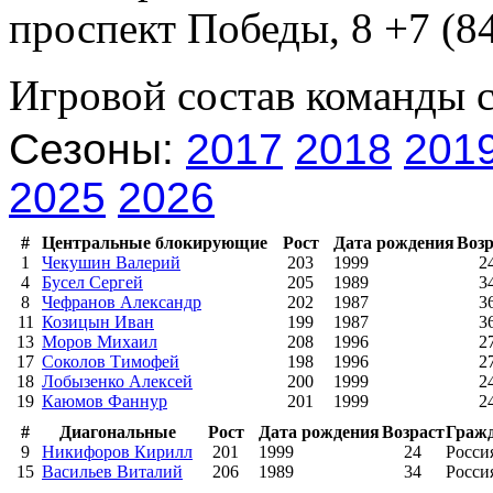
проспект Победы, 8 +7 (84
Игровой состав команды 
Сезоны:
2017
2018
201
2025
2026
#
Центральные блокирующие
Рост
Дата рождения
Возр
1
Чекушин Валерий
203
1999
2
4
Бусел Сергей
205
1989
3
8
Чефранов Александр
202
1987
3
11
Козицын Иван
199
1987
3
13
Моров Михаил
208
1996
2
17
Соколов Тимофей
198
1996
2
18
Лобызенко Алексей
200
1999
2
19
Каюмов Фаннур
201
1999
2
#
Диагональные
Рост
Дата рождения
Возраст
Граж
9
Никифоров Кирилл
201
1999
24
Росси
15
Васильев Виталий
206
1989
34
Росси