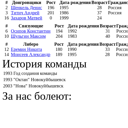
#
Доигровщики
Рост
Дата рождения
Возраст
Гражданс
2
Шенкель Денис
196
1995
28
Россия
3
Титич Андрей
201
1986
37
Россия
16
Захаров Матвей
0
1999
24
#
Связующие
Рост
Дата рождения
Возраст
Граж
6
Осипов Константин
194
1992
31
Росси
10
Шульгин Максим
204
1983
40
Росси
#
Либеро
Рост
Дата рождения
Возраст
Граж
12
Еремин Никита
180
1990
33
Росси
14
Моисеев Александр
189
1995
28
Росси
История команды
1993
Год создания команды
1993
"Октан" Новокуйбышевск
2003
"Нова" Новокуйбышевск
За нас болеют: