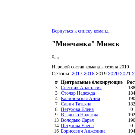
Вернуться к списку команд
"Минчанка" Минск
0,,,,
Игровой состав команды сезона
2019
Сезоны:
2017
2018
2019
2020
2021
2
#
Центральные блокирующие
Рос
3
Светник Анастасия
18
3
Столяр Надежда
18
4
Калиновская Анна
19
7
Савич Татьяна
18
8
Петухова Елена
0
9
Владыко Надежда
19
13
Володько Дарья
19
14
Петухова Елена
0
16
Борисевич Анжелика
19