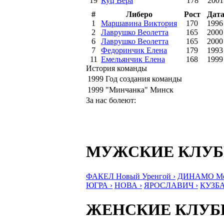
19
Куц Вера
178
2001
#
Либеро
Рост
Дата
1
Маршавина Виктория
170
1996
2
Лаврушко Веолетта
165
2000
6
Лаврушко Веолетта
165
2000
7
Федоринчик Елена
179
1993
11
Емельянчик Елена
168
1999
История команды
1999
Год создания команды
1999
"Минчанка" Минск
За нас болеют:
МУЖСКИЕ КЛУ
ФАКЕЛ Новый Уренгой ›
ДИНАМО Мос
ЮГРА ›
НОВА ›
ЯРОСЛАВИЧ ›
КУЗБА
ЖЕНСКИЕ КЛУ