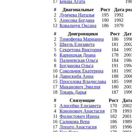
17
Бекша Агата
19
#
Диагональные
Рост
Дата ро
2
Думчева Наталья
195
1992
5
Анисова Богдана
190
1992
12
Ковальчук Оксана
186
1979
#
Доигровщики
Рост
Дат
2
Тимофеева Марианна
186
199
5
Шкель Елизавета
181
200
5
Секретова Виктория
184
199
6
Карницкая Диана
178
200
6
Пальчевская Ольга
184
198
8
Богданова Ольга
191
199
10
Сокольчик Екатерина
181
199
14
Давискиба Анна
188
200
15
Просолова Владислава
185
199
17
Миканович Эмилия
180
200
18
Токарь Дарья
187
199
#
Связующие
Рост
Дат
1
Алисейко Елизавета
170
2002
4
Кононович Анастасия
178
1993
11
Филистович Ирина
182
2001
16
Саликова Вера
186
1989
17
Лопато Анастасия
185
1996