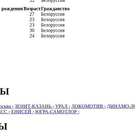
22
Белоруссия
 рождения
Возраст
Гражданство
27
Белоруссия
23
Белоруссия
23
Белоруссия
30
Белоруссия
24
Белоруссия
БЫ
ква ›
ЗЕНИТ-КАЗАНЬ ›
УРАЛ ›
ЛОКОМОТИВ ›
ДИНАМО-ЛО
СС ›
ЕНИСЕЙ ›
ЮГРА-САМОТЛОР ›
БЫ